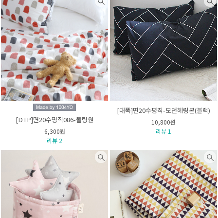
[대폭]면20수평직-모던헤링본(블랙)
[DTP]면20수평직086-폴링원
10,800원
6,300원
리뷰 1
리뷰 2