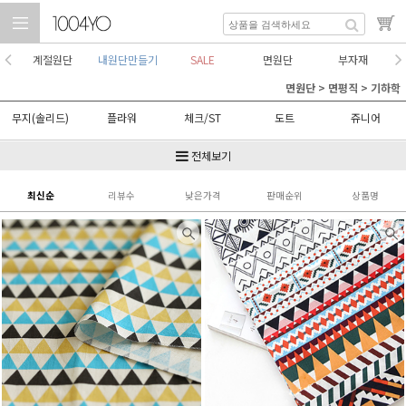
계절원단
내원단만들기
SALE
면원단
부자재
면원단
>
면평직
>
기하학
무지(솔리드)
플라워
체크/ST
도트
쥬니어
일러스트
기하학
자수
패치
전체보기
최신순
리뷰수
낮은가격
판매순위
상품명