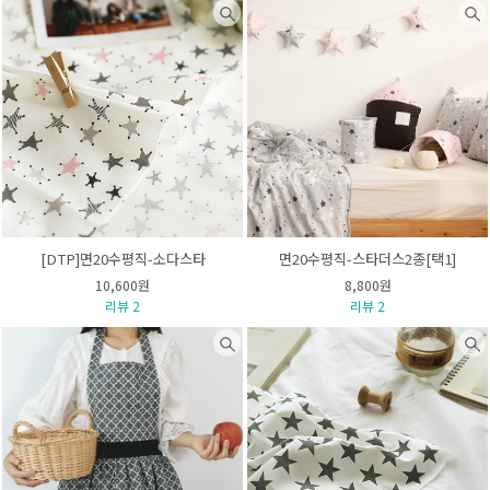
[DTP]면20수평직-소다스타
면20수평직-스타더스2종[택1]
10,600원
8,800원
리뷰 2
리뷰 2