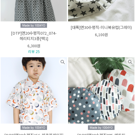
[대폭]면30수평직-미니북유럽(그레이)
[DTP]면20수평직072_074-
6,100원
헤리티지3종[택1]
6,300원
리뷰 25