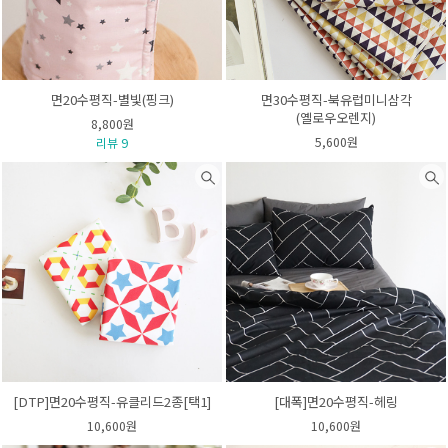
면20수평직-별빛(핑크)
면30수평직-북유럽미니삼각
(옐로우오렌지)
8,800원
5,600원
리뷰 9
[DTP]면20수평직-유클리드2종[택1]
[대폭]면20수평직-헤링
10,600원
10,600원