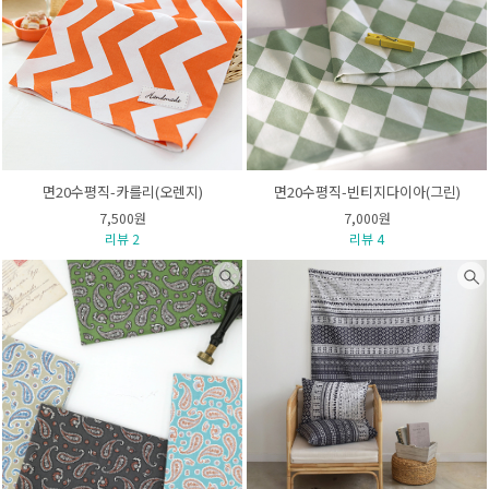
면20수평직-카를리(오렌지)
면20수평직-빈티지다이아(그린)
7,500원
7,000원
리뷰 2
리뷰 4