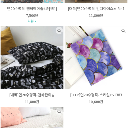
면20수평직-앤틱헤이즐4종[택1]
[대폭]면20수평직-인디아에스닉 3in1
7,500원
11,800원
리뷰 7
[대폭]면20수평직-맨하탄의밤
[DTP]면20수평직-스케일YS1383
11,800원
10,600원