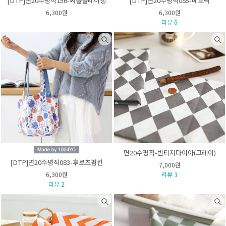
[DTP]면20수평직156-써클블레이징
[DTP]면20수평직085-메트릭
6,300원
6,300원
리뷰 6
면20수평직-빈티지다이아(그레이)
[DTP]면20수평직083-후르츠펌킨
7,000원
6,300원
리뷰 3
리뷰 2