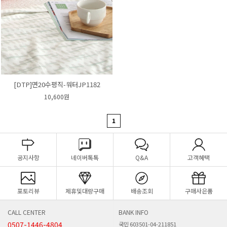
[DTP]면20수평직-워터JP1182
10,600원
1
공지사항
네이버톡톡
Q&A
고객혜택
포토리뷰
제휴및대량구매
배송조회
구매사은품
CALL CENTER
BANK INFO
0507-1446-4804
국민 603501-04-211851