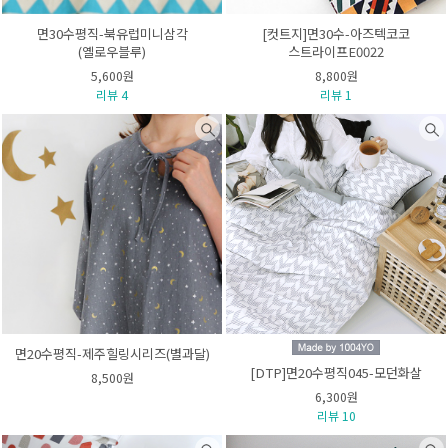
면30수평직-북유럽미니삼각
[컷트지]면30수-아즈텍코코
(옐로우블루)
스트라이프E0022
5,600원
8,800원
리뷰 4
리뷰 1
면20수평직-제주힐링시리즈(별과달)
[DTP]면20수평직045-모던화살
8,500원
6,300원
리뷰 10