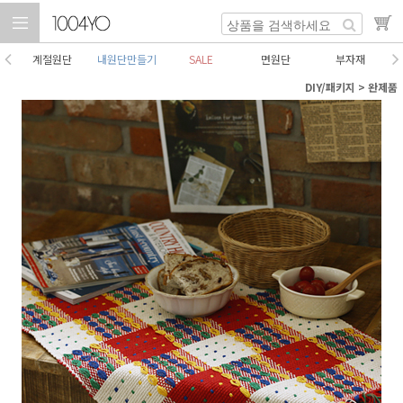
계절원단
내원단만들기
SALE
면원단
부자재
DIY/패키지
>
완제품