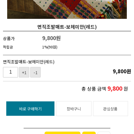
면직조발매트-보헤미안(레드)
9,800
원
상품가
적립금
1%(90원)
면직조발매트-보헤미안(레드)
9,800
원
+1
-1
9,800
총 상품 금액
원
바로 구매하기
장바구니
관심상품