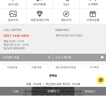
공지사항
네이버톡톡
Q&A
고객혜택
포토리뷰
제휴및대량구매
배송조회
구매사은품
CALL CENTER
BANK INFO
0507-1446-4804
국민 603501-04-211851
평일 10:00 ~ 17:00
점심시간 12:30 ~ 13:30
토/일 및 공휴일 휴무
고객센터 연결
Q & A 게시판
이용안내
이용약관
개인정보처리방침
PC버전
천싸요
대표 : 박규태 ㅣ 개인정보 보호 책임자 : 박규태
사업자 등록번호 : 482-15-01938
구매하기
리뷰
확대보기
통신판매업신고번호 : 제 2022-대구중구-0455호
전화 : 0507-1446-4804 ㅣ 팩스 : 070-7580-4804
주소 : 대구광역시 중구 국채보상로101길 14, 3층(인교동, 준우빌딩) 입금계좌 : 국민
은행 603501-04-211851