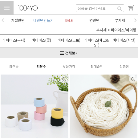
계절원단
내원단만들기
SALE
면원단
부자재
부자재
>
바이어스/파이핑
바이어스(무지)
바이어스(꽃)
바이어스(도트)
바이어스(체크&
바이어스(자연)
ST)
바이어스(기타)
파이핑끈
전체보기
최신순
리뷰수
낮은가격
판매순위
상품명