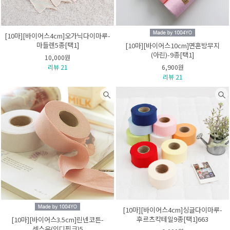
[10마][바이어스4cm]오가닉다이마루-
마들렌5종[택1]
[10마][바이어스10cm]면혼방무지
(아린)-9종[택1]
10,000원
리뷰 21
6,900원
리뷰 21
[10마][바이어스4cm]싱글다이마루-
후르츠칵테일9종[택1]663
[10마][바이어스3.5cm]린넨코튼-
센스유(인디핑크)5