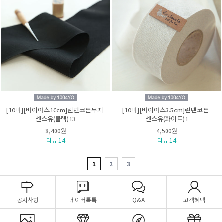
[10마][바이어스10cm]린넨코튼무지-
[10마][바이어스3.5cm]린넨코튼-
센스유(블랙)13
센스유(화이트)1
8,400원
4,500원
리뷰 14
리뷰 14
1
2
3
공지사항
네이버톡톡
Q&A
고객혜택