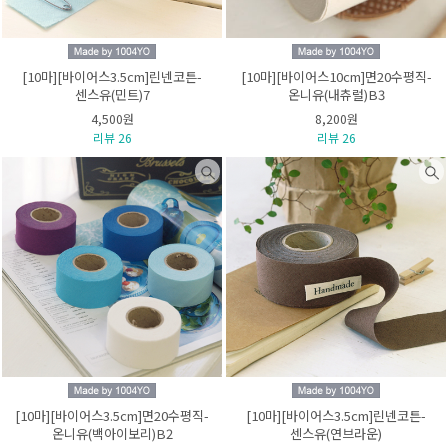
[10마][바이어스3.5cm]린넨코튼-
[10마][바이어스10cm]면20수평직-
센스유(민트)7
온니유(내츄럴)B3
4,500원
8,200원
리뷰 26
리뷰 26
[10마][바이어스3.5cm]면20수평직-
[10마][바이어스3.5cm]린넨코튼-
온니유(백아이보리)B2
센스유(연브라운)