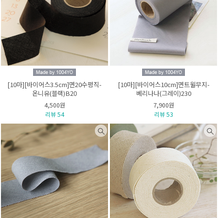
[10마][바이어스3.5cm]면20수평직-
[10마][바이어스10cm]면트윌무지-
온니유(블랙)B20
베리나나(그레이)230
4,500원
7,900원
리뷰 54
리뷰 53