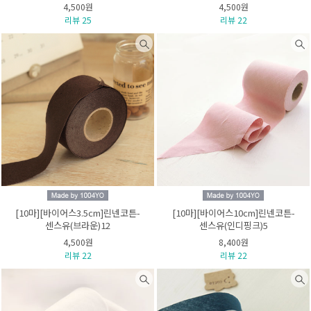
4,500원
4,500원
리뷰 25
리뷰 22
[10마][바이어스3.5cm]린넨코튼-
[10마][바이어스10cm]린넨코튼-
센스유(브라운)12
센스유(인디핑크)5
4,500원
8,400원
리뷰 22
리뷰 22