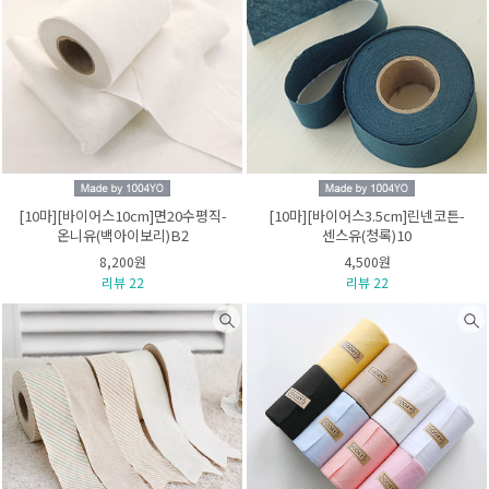
[10마][바이어스10cm]면20수평직-
[10마][바이어스3.5cm]린넨코튼-
온니유(백아이보리)B2
센스유(청록)10
8,200원
4,500원
리뷰 22
리뷰 22