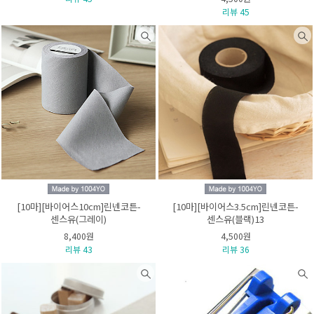
리뷰 45
[10마][바이어스10cm]린넨코튼-
[10마][바이어스3.5cm]린넨코튼-
센스유(그레이)
센스유(블랙)13
8,400원
4,500원
리뷰 43
리뷰 36