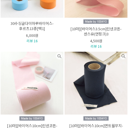
30수싱글다이마루바이어스-
후르츠13종[택1]
[10마][바이어스3.5cm]린넨코튼-
센스유(연핑크)3
6,000원
리뷰 16
4,500원
리뷰 16
[10마][바이어스10cm]린넨코튼-
[10마][바이어스10cm]면트윌무지-