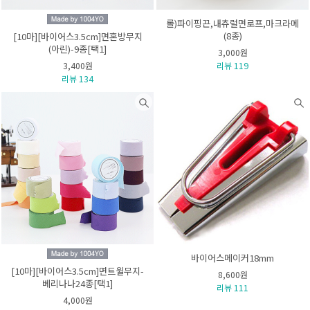
롤)파이핑끈,내츄럴면로프,마크라메
(8종)
[10마][바이어스3.5cm]면혼방무지
(아린)-9종[택1]
3,000원
3,400원
리뷰 119
리뷰 134
바이어스메이커18mm
[10마][바이어스3.5cm]면트윌무지-
8,600원
베리나나24종[택1]
리뷰 111
4,000원