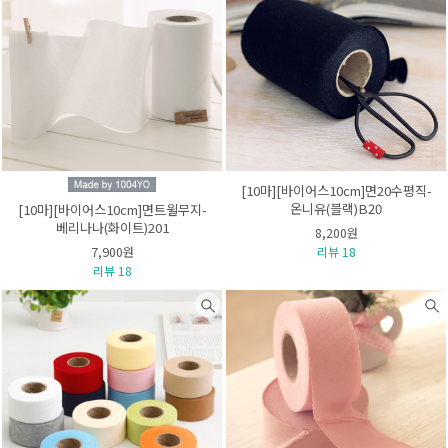
[10마][바이어스10cm]면20수평직-
온니유(블랙)B20
[10마][바이어스10cm]면트윌무지-
베리나나(화이트)201
8,200원
7,900원
리뷰 18
리뷰 18