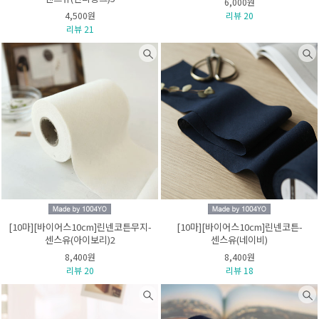
6,000원
4,500원
리뷰 20
리뷰 21
[10마][바이어스10cm]린넨코튼무지-
[10마][바이어스10cm]린넨코튼-
센스유(아이보리)2
센스유(네이비)
8,400원
8,400원
리뷰 20
리뷰 18