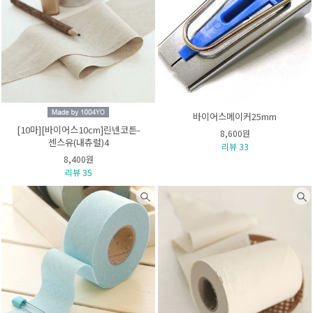
바이어스메이커25mm
[10마][바이어스10cm]린넨코튼-
8,600원
센스유(내츄럴)4
리뷰 33
8,400원
리뷰 35