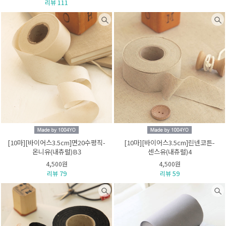
리뷰 111
[10마][바이어스3.5cm]면20수평직-
[10마][바이어스3.5cm]린넨코튼-
온니유(내츄럴)B3
센스유(내츄럴)4
4,500원
4,500원
리뷰 79
리뷰 59