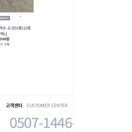
자수-도안D(중)10종
[택1]
,500원
리뷰
1개