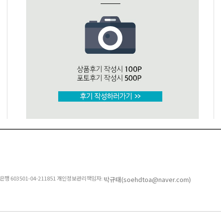
 603501-04-211851
개인정보관리책임자:
박규태(soehdtoa@naver.com)