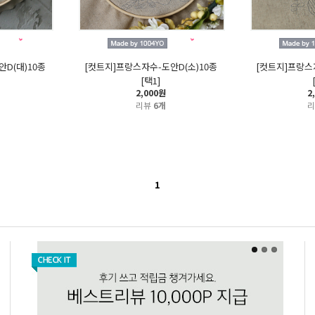
D(대)10종
[컷트지]프랑스자수-도안D(소)10종
[컷트지]프랑스
[택1]
2,000원
2
리뷰
6개
1