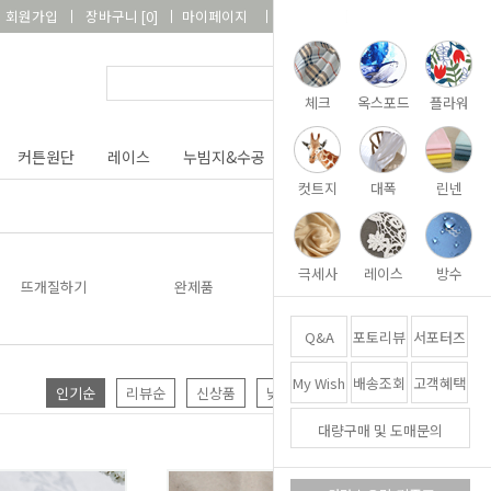
회원가입
장바구니
[
0
]
마이페이지
상품리뷰
고객센터
체크
옥스포드
플라워
커튼원단
레이스
누빔지&수공
DIY&패키지
부자재
컷트지
대폭
린넨
극세사
레이스
방수
뜨개질하기
완제품
Q&A
포토리뷰
서포터즈
My Wish
배송조회
고객혜택
인기순
리뷰순
신상품
낮은가격
높은가격
대량구매 및 도매문의