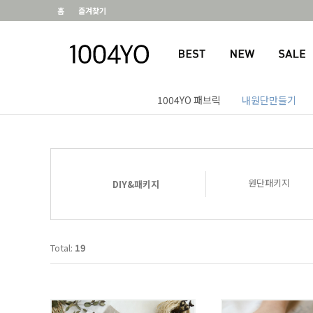
홈
즐겨찾기
1004YO 패브릭
내원단만들기
원단패키지
DIY&패키지
Total:
19