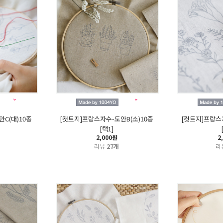
C(대)10종
[컷트지]프랑스자수-도안B(소)10종
[컷트지]프랑스
[택1]
2,000원
2
리뷰
27개
리