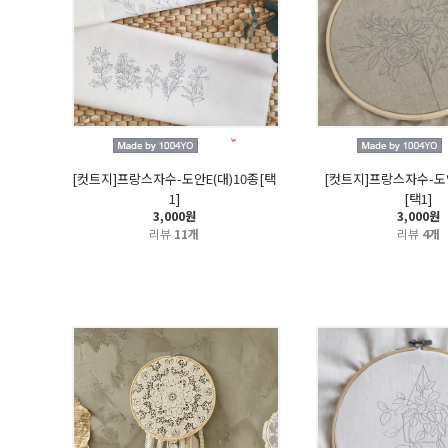
[컷트지]프랑스자수-도안E(대)10종[택
[컷트지]프랑스자수-도안
1]
[택1]
3,000원
3,000원
리뷰
11개
리뷰
4개