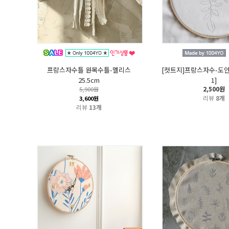
프랑스자수틀 원목수틀-멜리스
[컷트지]프랑스자수-도안E
25.5cm
1]
2,500원
5,900원
리뷰
8개
3,600원
리뷰
13개