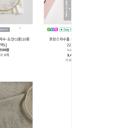
자수-도안C(중)10종
프랑스자수틀 원목수틀-멜리스
[택1]
22.5cm
,500원
5,600원
리뷰
6개
3,400원
리뷰
12개