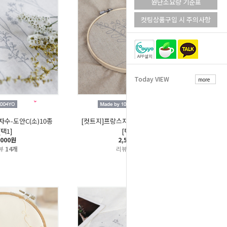
원단소요량 기준표
컷팅상품구입 시 주의사항
Today VIEW
more
자수-도안C(소)10종
[컷트지]프랑스자수-도안B(중)10종
[택1]
[택1]
,000원
2,500원
뷰
14개
리뷰
13개