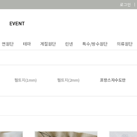
로그인
면원단
테마
계절원단
린넨
특수/방수원단
의류원단
펠트지(1mm)
펠트지(2mm)
프랑스자수도안