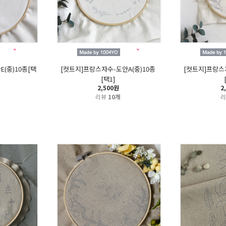
(중)10종[택
[컷트지]프랑스자수-도안A(중)10종
[컷트지]프랑스
[택1]
2,500원
2
리뷰
10개