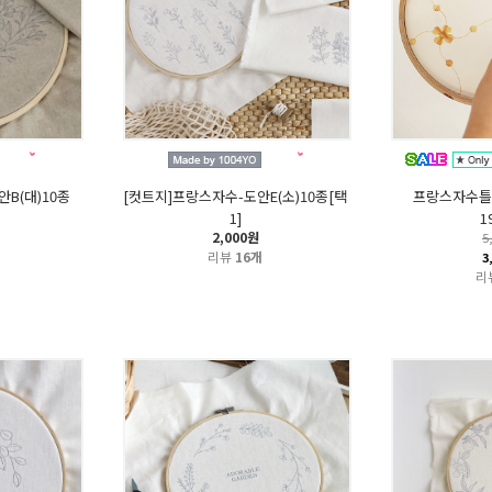
B(대)10종
[컷트지]프랑스자수-도안E(소)10종[택
프랑스자수틀
1]
1
2,000원
5
리뷰
16개
3
리