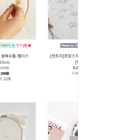
 원목수틀-멜리스
[컷트지]프랑스자수-도안A(대)10종
9.5cm
[택1]
3,000원
,300원
리뷰
10개
,200원
뷰
22개