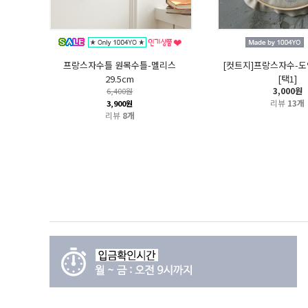
프랑스자수틀 원목수틀-멜리스
[컷트지]프랑스자수-도안
29.5cm
[택1]
3,000원
6,400원
리뷰
13개
3,900원
리뷰
8개