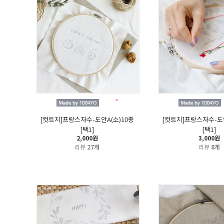
[컷트지]프랑스자수-도안A(소)10종
[컷트지]프랑스자수-도안
[택1]
[택1]
2,000원
3,000원
리뷰
27개
리뷰
8개