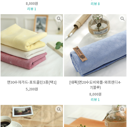
8,000원
리뷰 8
리뷰 1
면30수쟈가드-포트콜린3종[택1]
[대폭]면20수도비와플-와프렌디4-
7(블루)
5,200원
8,000원
리뷰 1