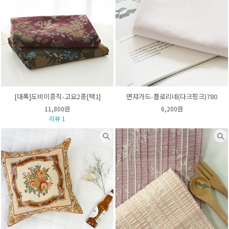
[대폭]도비이중직-고요2종[택1]
면쟈가드-플로리네(다크핑크)780
11,800원
6,200원
리뷰 1