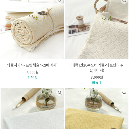
와플쟈가드-프렌체슬4-2(베이지)
[대폭]면20수도비와플-와프렌디4-
1(베이지)
7,000원
8,000원
리뷰 3
리뷰 7