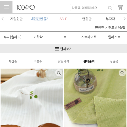
계절원단
내원단만들기
SALE
면원단
부자재
면원단
>
면도비/슬럽
무지(솔리드)
기하학
도트
스트라이프
일러스트
쥬니어
체크
추상
패치
플라워
전체보기
최신순
리뷰수
낮은가격
판매순위
상품명