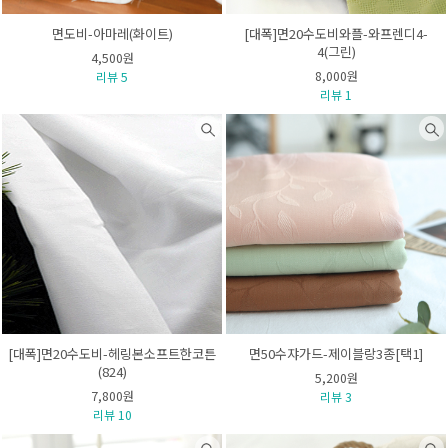
면도비-아마레(화이트)
[대폭]면20수도비와플-와프렌디4-
4(그린)
4,500원
8,000원
리뷰 5
리뷰 1
[대폭]면20수도비-헤링본소프트한코튼
면50수쟈가드-제이블랑3종[택1]
(824)
5,200원
7,800원
리뷰 3
리뷰 10