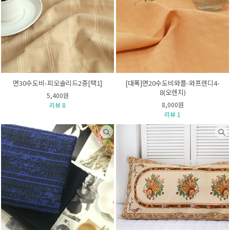
면30수도비-피오솔리드2종[택1]
[대폭]면20수도비와플-와프렌디4-
8(오렌지)
5,400원
8,000원
리뷰 8
리뷰 1