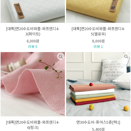
[대폭]면20수도비와플-와프렌디4-
[대폭]면20수도비와플-와프렌디4-
3(화이트)
5(옐로우)
8,000원
8,000원
리뷰 5
리뷰 1
[대폭]면20수도비와플-와프렌디4-
면30수도비-퓨어스5종[택1]
6(핑크)
5,400원