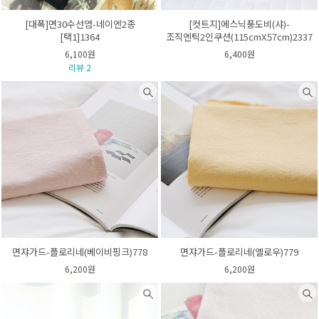
[대폭]면30수선염-네이엔2종
[컷트지]에스닉풍도비(샤)-
[택1]1364
조직엔틱2인쿠션(115cmX57cm)2337
6,100원
6,400원
리뷰 2
면쟈가드-플로리네(베이비핑크)778
면쟈가드-플로리네(옐로우)779
6,200원
6,200원