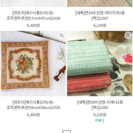
[컷트지]에스닉풍도비(샤)-
[대폭]면30수선염-데이지아2종
조직엔틱쿠션(57cmX47cm)2338
[택1]1367
6,400원
6,100원
[컷트지]에스닉풍도비(샤)-
[대폭]면30수선염-리에나2종
조직엔틱쿠션(58cmX58cm)2339
[택1]1365
6,400원
6,100원
리뷰 1