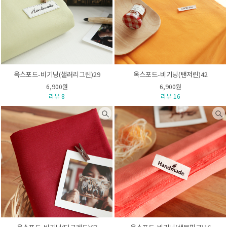
옥스포드-비기닝(샐러리그린)29
옥스포드-비기닝(탠저린)42
6,900원
6,900원
리뷰 8
리뷰 16