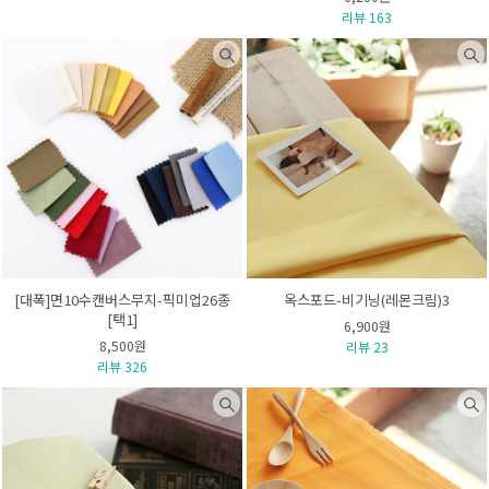
리뷰 163
[대폭]면10수캔버스무지-픽미업26종
옥스포드-비기닝(레몬크림)3
[택1]
6,900원
8,500원
리뷰 23
리뷰 326