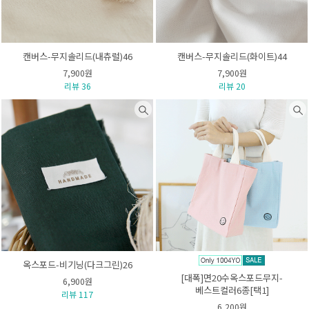
캔버스-무지솔리드(내츄럴)46
캔버스-무지솔리드(화이트)44
7,900원
7,900원
리뷰 36
리뷰 20
옥스포드-비기닝(다크그린)26
[대폭]면20수옥스포드무지-
6,900원
베스트컬러6종[택1]
리뷰 117
6,200원