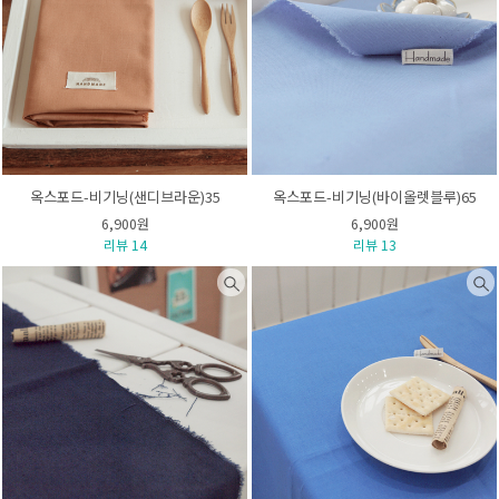
옥스포드-비기닝(샌디브라운)35
옥스포드-비기닝(바이올렛블루)65
6,900원
6,900원
리뷰 14
리뷰 13