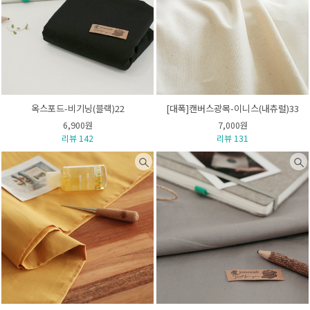
옥스포드-비기닝(블랙)22
[대폭]캔버스광목-이니스(내츄럴)33
6,900원
7,000원
리뷰 142
리뷰 131