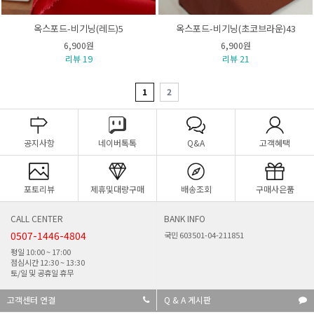
옥스포드-비기닝(레드)5
옥스포드-비기닝(초코브라운)43
6,900원
6,900원
리뷰 19
리뷰 21
1
2
공지사항
네이버톡톡
Q&A
고객혜택
포토리뷰
제휴및대량구매
배송조회
구매사은품
CALL CENTER
BANK INFO
0507-1446-4804
국민 603501-04-211851
평일 10:00 ~ 17:00
점심시간 12:30 ~ 13:30
토/일 및 공휴일 휴무
고객센터 연결
Q & A 게시판