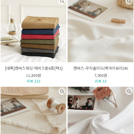
[대폭]캔버스워싱-헤비스톤8종[택1]
캔버스-무지솔리드(백아이보리)45
11,800원
7,900원
리뷰 223
리뷰 33