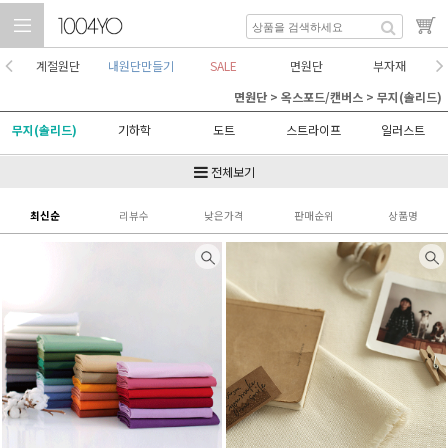
계절원단
내원단만들기
SALE
면원단
부자재
면원단
>
옥스포드/캔버스
>
무지(솔리드)
무지(솔리드)
기하학
도트
스트라이프
일러스트
쥬니어
패치
추상
체크
타이포
전체보기
플라워
최신순
리뷰수
낮은가격
판매순위
상품명