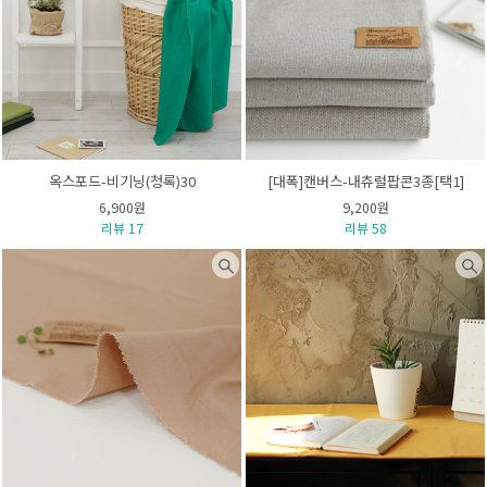
옥스포드-비기닝(청록)30
[대폭]캔버스-내츄럴팝콘3종[택1]
6,900원
9,200원
리뷰 17
리뷰 58