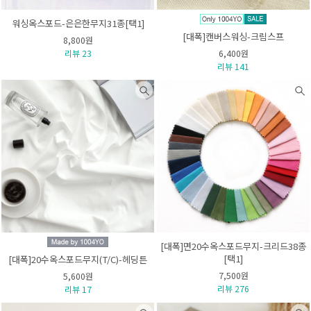
워싱옥스포드-은은한무지31종[택1]
[대폭]캔버스워싱-크림스프
8,800원
리뷰 23
6,400원
리뷰 141
[대폭]면20수옥스포드무지-크리드38종
[택1]
[대폭]20수옥스포드무지(T/C)-헤딩튼
7,500원
5,600원
리뷰 276
리뷰 17