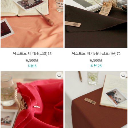
옥스포드-비기닝(코랄)18
옥스포드-비기닝(다크브라운)72
6,900원
6,900원
리뷰 6
리뷰 25