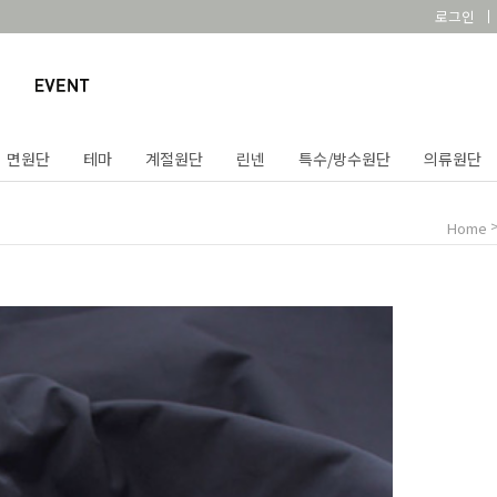
로그인
면원단
테마
계절원단
린넨
특수/방수원단
의류원단
Home