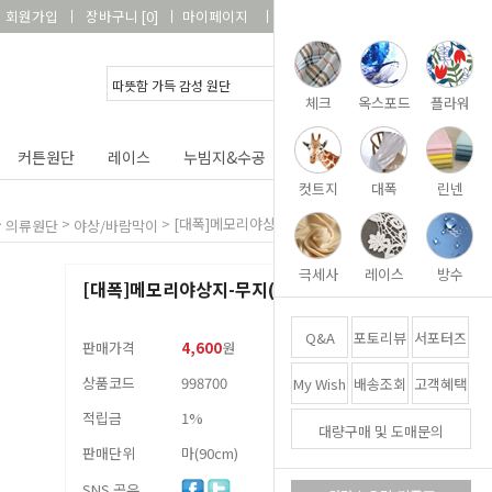
회원가입
장바구니
[
0
]
마이페이지
상품리뷰
고객센터
체크
옥스포드
플라워
커튼원단
레이스
누빔지&수공
DIY&패키지
부자재
컷트지
대폭
린넨
>
>
>
[대폭]메모리야상지-무지(딥네이비)1928
의류원단
야상/바람막이
극세사
레이스
방수
[대폭]메모리야상지-무지(딥네이비)1928
Q&A
포토리뷰
서포터즈
판매가격
4,600
원
상품코드
998700
My Wish
배송조회
고객혜택
적립금
1%
대량구매 및 도매문의
판매단위
마(90cm)
SNS 공유