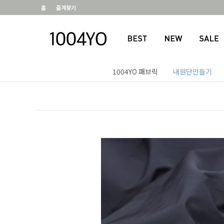
홈
즐겨찾기
1004YO 패브릭
내원단만들기