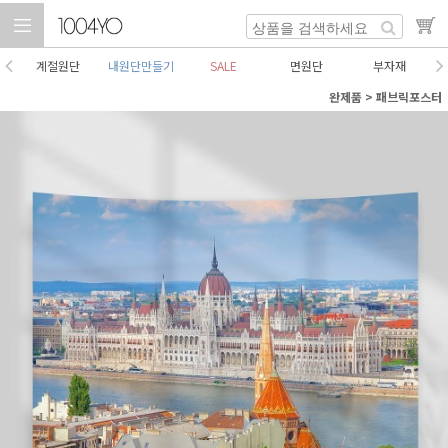
계절원단
내원단만들기
SALE
면원단
부자재
완제품
>
패브릭포스터