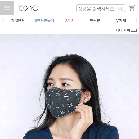
계절원단
내원단만들기
SALE
면원단
부자재
테마
>
마스크