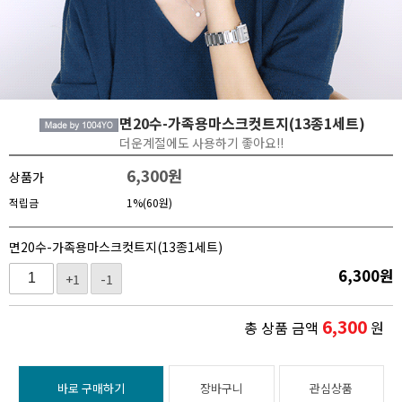
면20수-가족용마스크컷트지(13종1세트)
더운계절에도 사용하기 좋아요!!
6,300
원
상품가
적립금
1%(60원)
면20수-가족용마스크컷트지(13종1세트)
6,300
원
+1
-1
6,300
총 상품 금액
원
바로 구매하기
장바구니
관심상품