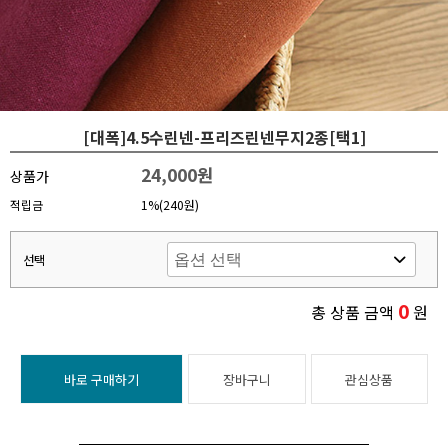
[대폭]4.5수린넨-프리즈린넨무지2종[택1]
24,000원
상품가
적립금
1%(240원)
선택
0
총 상품 금액
원
바로 구매하기
장바구니
관심상품