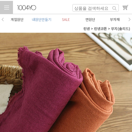
계절원단
내원단만들기
SALE
면원단
부자재
린넨
>
린넨코튼
>
무지(솔리드)