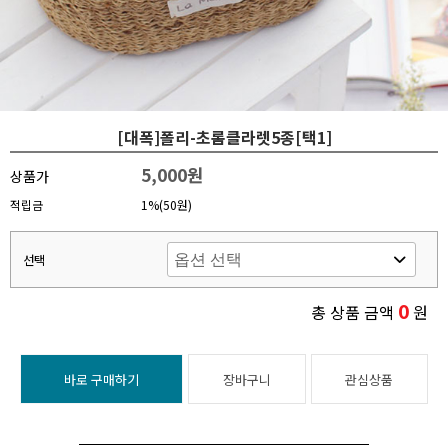
[대폭]폴리-초롬클라렛5종[택1]
5,000원
상품가
적립금
1%(50원)
선택
0
총 상품 금액
원
바로 구매하기
장바구니
관심상품