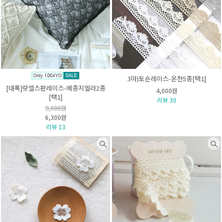
3마)토숀레이스-온천5종[택1]
[대폭]랏셀스판레이스-메종지엘라2종
4,000원
[택1]
리뷰 30
9,000원
6,300원
리뷰 13