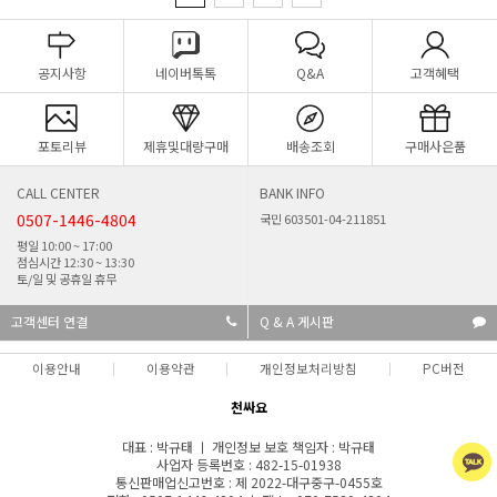
공지사항
네이버톡톡
Q&A
고객혜택
포토리뷰
제휴및대량구매
배송조회
구매사은품
CALL CENTER
BANK INFO
0507-1446-4804
국민 603501-04-211851
평일 10:00 ~ 17:00
점심시간 12:30 ~ 13:30
토/일 및 공휴일 휴무
고객센터 연결
Q & A 게시판
이용안내
이용약관
개인정보처리방침
PC버전
천싸요
대표 : 박규태 ㅣ 개인정보 보호 책임자 : 박규태
사업자 등록번호 : 482-15-01938
통신판매업신고번호 : 제 2022-대구중구-0455호