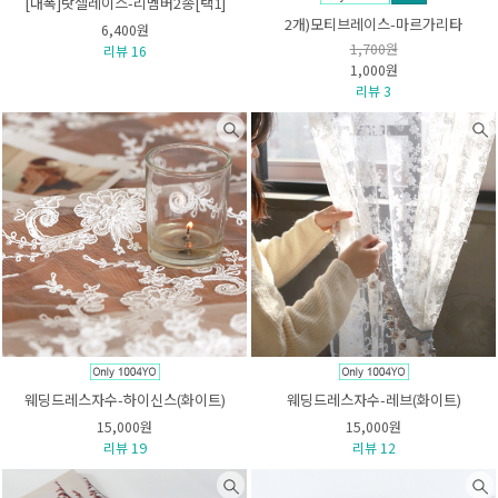
[대폭]랏셀레이스-리멤버2종[택1]
2개)모티브레이스-마르가리타
6,400원
1,700원
리뷰 16
1,000원
리뷰 3
웨딩드레스자수-하이신스(화이트)
웨딩드레스자수-레브(화이트)
15,000원
15,000원
리뷰 19
리뷰 12