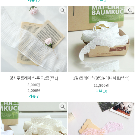
망사주름레이스-주드2종[택1]
1필)면레이스(양면)-미니하트(백색)
3,000원
11,800원
2,000원
리뷰 10
리뷰 7