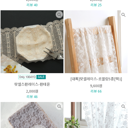
리뷰 40
리뷰 25
[대폭]랏셀레이스-르블랑5종[택1]
랏셀스판레이스-판테온
9,600원
2,000원
리뷰 66
리뷰 46