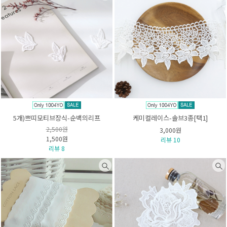
5개)쁘띠모티브장식-순백의리프
케미컬레이스-솔브3종[택1]
2,500원
3,000원
1,500원
리뷰 10
리뷰 8