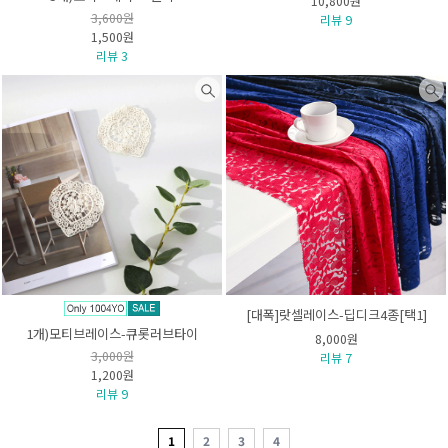
10,800원
3,600원
리뷰 9
1,500원
리뷰 3
[대폭]랏셀레이스-딥디크4종[택1]
1개)모티브레이스-큐롯러브타이
8,000원
3,000원
리뷰 7
1,200원
리뷰 9
1
2
3
4