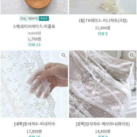
1필)TR레이스-미니하트(크림)
5개)모티브레이스-피콜로
11,800원
3,600원
리뷰 8
1,700원
리뷰 13
[대폭]망사자수-피네치아
[광폭]망사자수-메브라나(화이트)
17,800원
14,800원
리뷰 15
리뷰 9