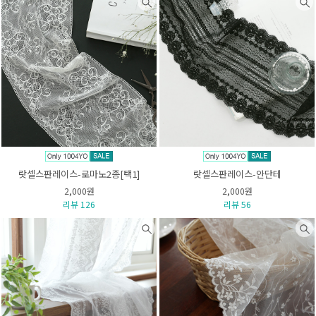
랏셀스판레이스-로마노2종[택1]
랏셀스판레이스-안단테
2,000원
2,000원
리뷰 126
리뷰 56