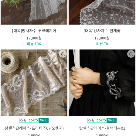
[대폭]망사자수-루크레치아
[대폭]망사자수-안개꽃
17,800원
17,800원
리뷰 136
리뷰 78
랏셀스판레이스-프리티즈07(오렌지)
랏셀스판레이스-블랙리본01
2,000원
2,000원