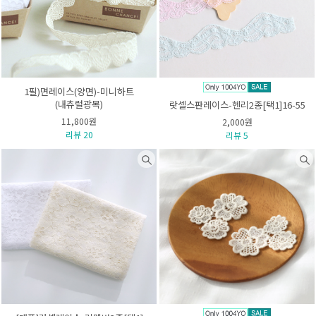
1필)면레이스(양면)-미니하트
(내츄럴광목)
랏셀스판레이스-헨리2종[택1]16-55
11,800원
2,000원
리뷰 20
리뷰 5