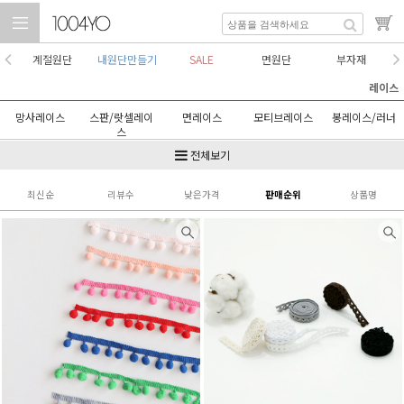
계절원단
내원단만들기
SALE
면원단
부자재
레이스
망사레이스
스판/랏셀레이
면레이스
모티브레이스
봉레이스/러너
스
수술레이스
폼폼레이스
셔링레이스
토숀/케미컬레
레이스원단
전체보기
이스
최신순
리뷰수
낮은가격
판매순위
상품명