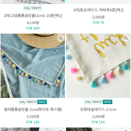
3마)토숀레이스-차바퀴6종[택1]
2마)고급폼폼솜방울(1cm)-10종[택1]
2,000원
4,100원
리뷰 78
리뷰 449
컬러폼폼솜방울-2cm(화이트-파스텔)
앙증테슬레이스-2.5cm
3,500원
3,000원
리뷰 188
리뷰 166