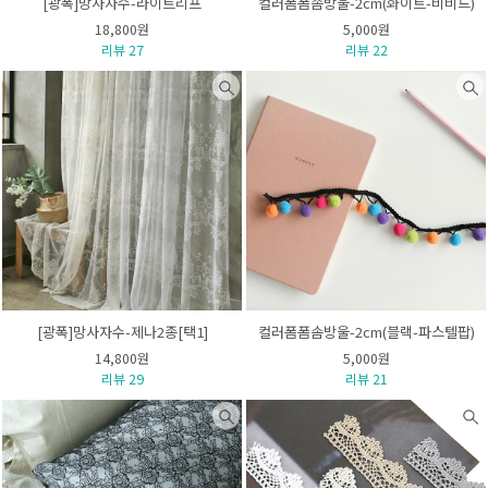
[광폭]망사자수-라이트리프
컬러폼폼솜방울-2cm(화이트-비비드)
18,800원
5,000원
리뷰 27
리뷰 22
[광폭]망사자수-제나2종[택1]
컬러폼폼솜방울-2cm(블랙-파스텔팝)
14,800원
5,000원
리뷰 29
리뷰 21