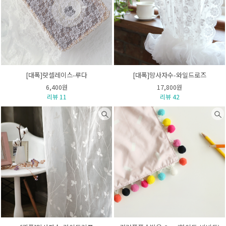
[대폭]랏셀레이스-루다
[대폭]망사자수-와일드로즈
6,400원
17,800원
리뷰 11
리뷰 42