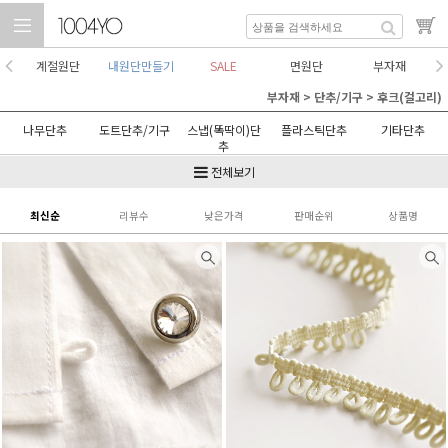
계절원단
내원단만들기
SALE
면원단
부자재
부자재
>
단추/기구
>
후크(걸고리)
나무단추
도트단추/기구
스냅(똑딱이)단
플라스틱단추
기타단추
추
후크(걸고리)
전체보기
최신순
리뷰수
낮은가격
판매순위
상품명