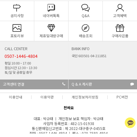
공지사항
네이버톡톡
Q&A
고객혜택
포토리뷰
제휴및대량구매
배송조회
구매사은품
CALL CENTER
BANK INFO
0507-1446-4804
국민 603501-04-211851
평일 10:00 ~ 17:00
점심시간 12:30 ~ 13:30
토/일 및 공휴일 휴무
고객센터 연결
Q & A 게시판
이용안내
이용약관
개인정보처리방침
PC버전
천싸요
대표 : 박규태 ㅣ 개인정보 보호 책임자 : 박규태
사업자 등록번호 : 482-15-01938
통신판매업신고번호 : 제 2022-대구중구-0455호
전화 : 0507-1446-4804 ㅣ 팩스 : 070-7580-4804