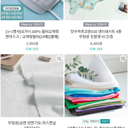
[1+1행사]오가닉100% 필터교체형
방수하프코튼016 생리대시트 4종
면마스크 / 교체형필터(20매)[별매]
무형광 친환경 KC인증
3,900원
4,400원
리뷰 505
리뷰 388
무형광)순면 양면기모-따스한날
(아이보리)