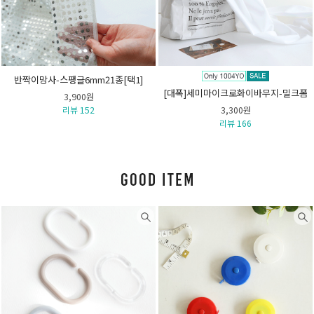
반짝이망사-스팽글6mm21종[택1]
[대폭]세미마이크로화이바무지-밀크폼
3,900원
리뷰 152
3,300원
리뷰 166