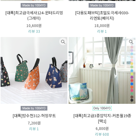
[대폭]최고급극세사124-윈터드리밍
[다용도패브릭]초밀도극세사030-
(그레이)
리엔토(베이지)
10,600원
18,000원
리뷰 33
리뷰 1
[대폭]방수천312-허밍무트
[대폭]최고급3중암막지-커튼월19종
[택1]
7,200원
6,800원
리뷰 1
리뷰 608