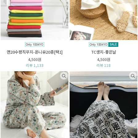
면20수평직무지-온니유20종[택1]
TC생지-좋은날
4,500원
4,500원
리뷰 1,133
리뷰 118