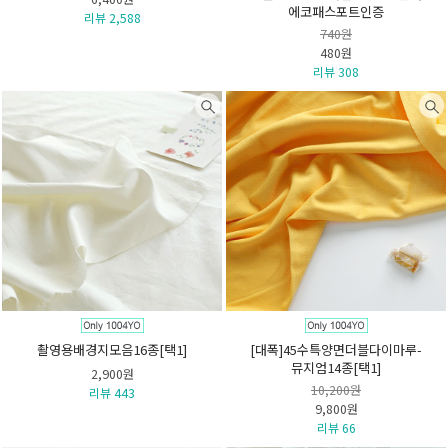
에코패스포트인증
리뷰 2,588
740원
480원
리뷰 308
촬영용배경지모음16종[택1]
[대폭]45수특양면더블다이마루-
뮤지엄14종[택1]
2,900원
10,200원
리뷰 443
9,800원
리뷰 66