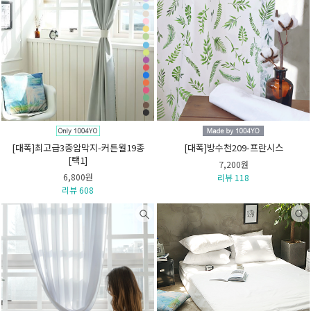
[대폭]최고급3중암막지-커튼월19종
[대폭]방수천209-프란시스
[택1]
7,200원
6,800원
리뷰 118
리뷰 608