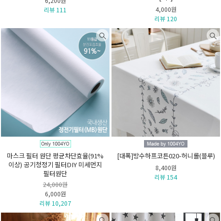
6,200원
4,000원
리뷰 111
리뷰 120
마스크 필터 원단 평균차단효율(91%
[대폭]방수하프코튼020-허니롤(블루)
이상) 공기청정기 필터DIY 미세먼지
8,400원
필터원단
리뷰 154
24,000원
6,000원
리뷰 10,207