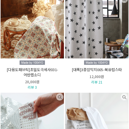
[다용도패브릭]초밀도극세사031-
[대폭]3중암막지005-북유럽스타
어반랩소디
12,000원
20,000원
리뷰 21
리뷰 3