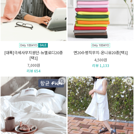
[대폭]극세사무지원단-뉴멜로디20종
면20수평직무지-온니유20종[택1]
[택1]
4,500원
7,000원
리뷰 1,133
리뷰 654