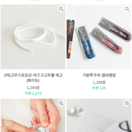
3마)고무스트링끈-마스크고무줄 레고
기본쪽가위-컬러랜덤
(화이트)
1,200원
1,200원
리뷰 125
리뷰 1,272