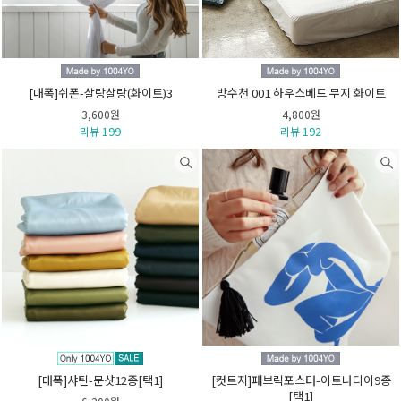
[대폭]쉬폰-살랑살랑(화이트)3
방수천 001 하우스베드 무지 화이트
3,600원
4,800원
리뷰 199
리뷰 192
[대폭]샤틴-문샷12종[택1]
[컷트지]패브릭포스터-아트나디아9종
[택1]