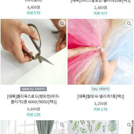
[대폭]크리스탈노방-줄리아20종[택1]
4,400원
2,400원
리뷰 575
리뷰 977
[대폭]폴리옥스포드(텐트천)무지-
[대폭]펄망사-델리카7종[택1]
플리거2종 600D/900D[택1]
3,200원
6,600원
리뷰 178
리뷰 135