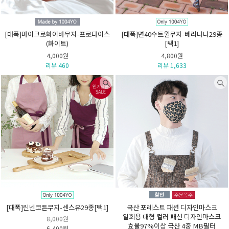
[대폭]마이크로화이바무지-프로다이스
[대폭]면40수트윌무지-베리나나29종
(화이트)
[택1]
4,000원
4,800원
리뷰 460
리뷰 1,633
[대폭]린넨코튼무지-센스유29종[택1]
국산 포레스트 패션 디자인마스크
일회용 대형 컬러 패션 디자인마스크
8,000원
효율97%이상 국산 4중 MB필터
6,400원