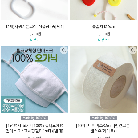
12개)샤워커튼고리-심플링4종[택1]
롤줄자150cm
1,200원
1,600원
리뷰 8
리뷰 53
[1+1행사]오가닉100% 필터교체형
[10마][바이어스3.5cm]린넨코튼-
면마스크 / 교체형필터(20매)[별매]
센스유(화이트)1