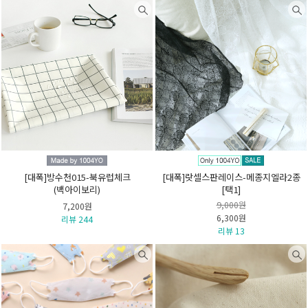
[대폭]방수천015-북유럽체크
[대폭]랏셀스판레이스-메종지엘라2종
(백아이보리)
[택1]
9,000원
7,200원
6,300원
리뷰 244
리뷰 13