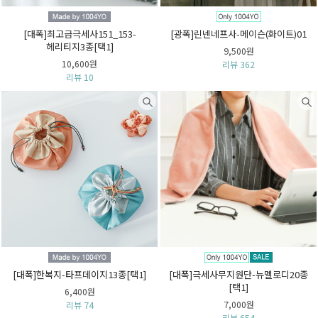
[대폭]최고급극세사151_153-
[광폭]린넨네프사-메이슨(화이트)01
헤리티지3종[택1]
9,500원
10,600원
리뷰 362
리뷰 10
[대폭]한복지-타프데이지13종[택1]
[대폭]극세사무지원단-뉴멜로디20종
[택1]
6,400원
7,000원
리뷰 74
리뷰 654