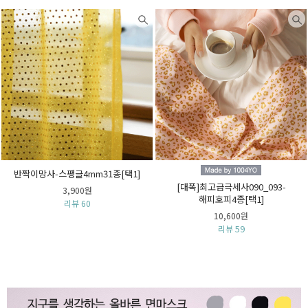
반짝이망사-스팽글4mm31종[택1]
[대폭]최고급극세사090_093-
3,900원
해피호피4종[택1]
리뷰 60
10,600원
리뷰 59