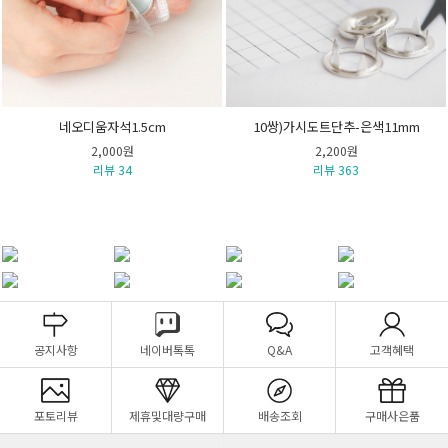
네오디움자석1.5cm
10쌍)가시도트단추-은색11mm
2,000원
2,200원
리뷰 34
리뷰 363
공지사항
네이버톡톡
Q&A
고객혜택
포토리뷰
제휴및대량구매
배송조회
구매사은품