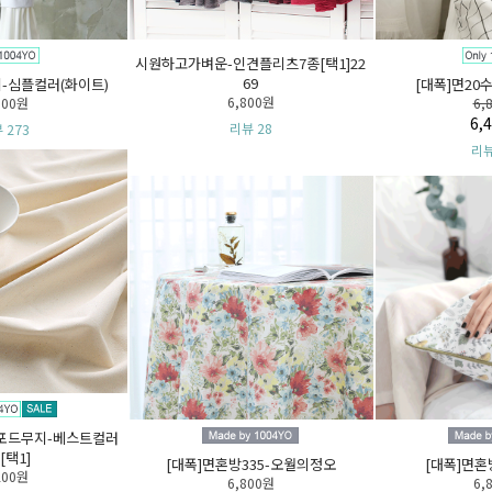
시원하고가벼운-인견플리츠7종[택1]22
69
[대폭]면20수선염-클린모닝
6,800원
6,800원
6,400원
리뷰 28
리뷰 199
[대폭]면혼방335-오월의정오
[대폭]면혼방299-폴링폴
6,800원
6,800원