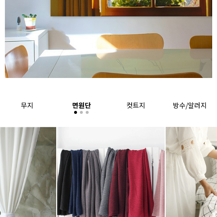
무지
면원단
컷트지
방수/알러지