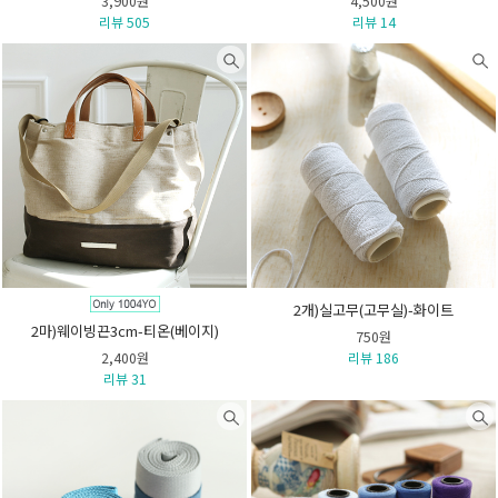
3,900원
4,500원
리뷰 505
리뷰 14
2개)실고무(고무실)-화이트
2마)웨이빙끈3cm-티온(베이지)
750원
2,400원
리뷰 186
리뷰 31