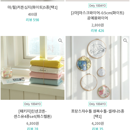
마/필)커튼심지(화이트)5종[택1]
[2마]마스크와이어-0.5cm(화이트)
400원
공예용와이어
리뷰 598
2,800원
리뷰 426
[패키지]린넨코튼-
프랑스자수틀 원목수틀-셀레나5종
센스유4종set(파스텔톤)
[택1]
6,800원
4,200원
리뷰 28
리뷰 35