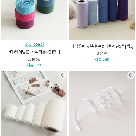
가정용미싱실-블루&퍼플계열5종[택1]
2마)웨이빙끈3cm-티온6종[택1]
800원
2,400원
리뷰 249
리뷰 223