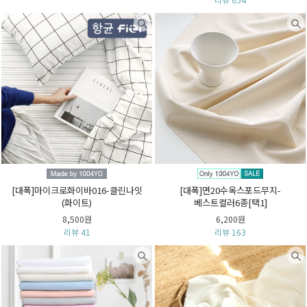
[대폭]마이크로화이바016-클린나잇
[대폭]면20수옥스포드무지-
(화이트)
베스트컬러6종[택1]
8,500원
6,200원
리뷰 41
리뷰 163