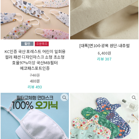
[대폭]면10수광목 원단-내츄럴
KC인증 국산 포레스트 어린이 일회용
6,400원
컬러 패션 디자인마스크 소형 초소형
리뷰 307
효율97%이상 국산MB필터
에코패스포트인증
740원
480원
리뷰 493