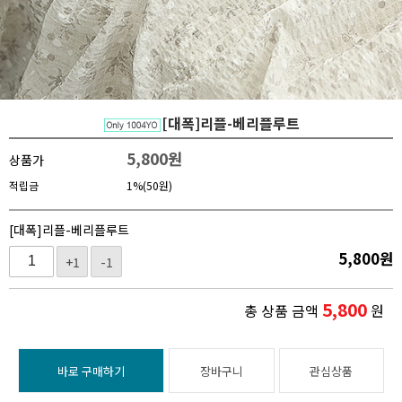
[대폭]리플-베리플루트
5,800
원
상품가
적립금
1%(50원)
[대폭]리플-베리플루트
5,800
원
+1
-1
5,800
총 상품 금액
원
바로 구매하기
장바구니
관심상품