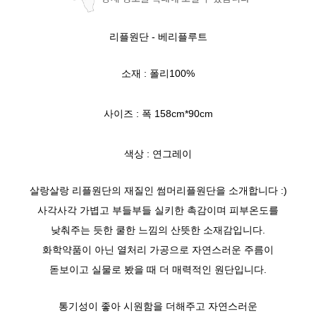
리플원단 - 베리플루트
소재 : 폴리100%
사이즈 : 폭 158cm*90cm
색상 : 연그레이
살랑살랑 리플원단의 재질인 썸머리플원단을 소개합니다 :)
사각사각 가볍고 부들부들 실키한 촉감이며 피부온도를
낮춰주는 듯한 쿨한 느낌의 산뜻한 소재감입니다.
화학약품이 아닌 열처리 가공으로 자연스러운 주름이
돋보이고 실물로 봤을 때 더 매력적인 원단입니다.
통기성이 좋아 시원함을 더해주고 자연스러운