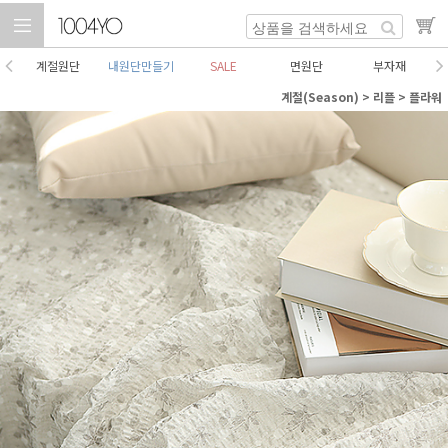
계절원단
내원단만들기
SALE
면원단
부자재
계절(Season)
>
리플
>
플라워