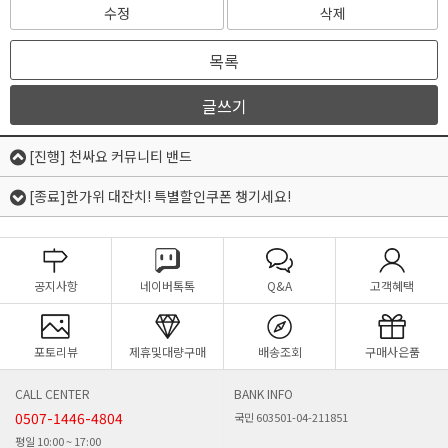
수정
삭제
목록
글쓰기
[진행] 천싸요 커뮤니티 밴드
[종료]한가위 대잔치! 특별할인쿠폰 챙기세요!
공지사항
네이버톡톡
Q&A
고객혜택
포토리뷰
제휴및대량구매
배송조회
구매사은품
CALL CENTER
BANK INFO
0507-1446-4804
국민 603501-04-211851
평일 10:00 ~ 17:00