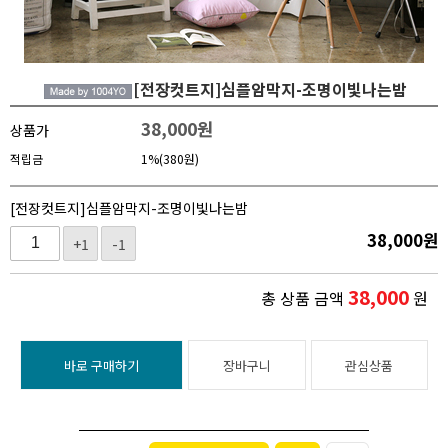
[전장컷트지]심플암막지-조명이빛나는밤
38,000
원
상품가
적립금
1%(380원)
[전장컷트지]심플암막지-조명이빛나는밤
38,000
원
+1
-1
38,000
총 상품 금액
원
바로 구매하기
장바구니
관심상품