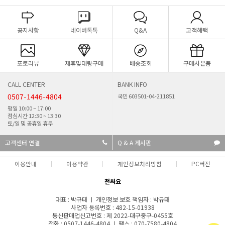
공지사항
네이버톡톡
Q&A
고객혜택
포토리뷰
제휴및대량구매
배송조회
구매사은품
CALL CENTER
BANK INFO
0507-1446-4804
국민 603501-04-211851
평일 10:00 ~ 17:00
점심시간 12:30 ~ 13:30
토/일 및 공휴일 휴무
고객센터 연결
Q & A 게시판
이용안내
이용약관
개인정보처리방침
PC버전
천싸요
대표 : 박규태 ㅣ 개인정보 보호 책임자 : 박규태
사업자 등록번호 : 482-15-01938
통신판매업신고번호 : 제 2022-대구중구-0455호
전화 : 0507-1446-4804 ㅣ 팩스 : 070-7580-4804