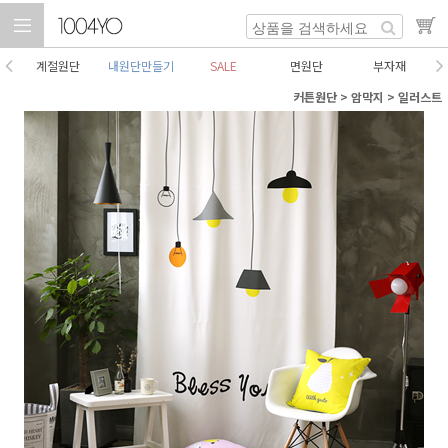
계절원단
내원단만들기
SALE
면원단
부자재
커튼원단
>
암막지
>
일러스트