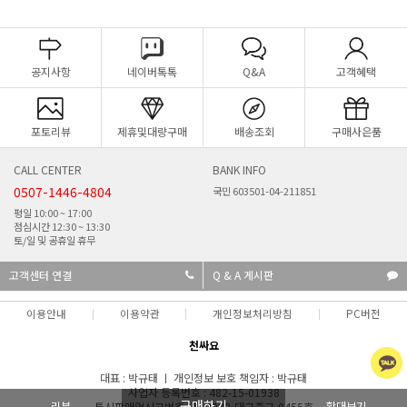
공지사항
네이버톡톡
Q&A
고객혜택
포토리뷰
제휴및대량구매
배송조회
구매사은품
CALL CENTER
BANK INFO
0507-1446-4804
국민 603501-04-211851
평일 10:00 ~ 17:00
점심시간 12:30 ~ 13:30
토/일 및 공휴일 휴무
고객센터 연결
Q & A 게시판
이용안내
이용약관
개인정보처리방침
PC버전
천싸요
대표 : 박규태 ㅣ 개인정보 보호 책임자 : 박규태
사업자 등록번호 : 482-15-01938
구매하기
리뷰
확대보기
통신판매업신고번호 : 제 2022-대구중구-0455호