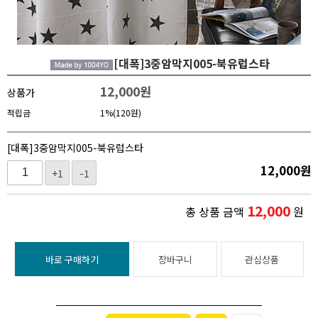
[대폭]3중암막지005-북유럽스타
12,000
원
상품가
적립금
1%(120원)
[대폭]3중암막지005-북유럽스타
12,000
원
+1
-1
12,000
총 상품 금액
원
바로 구매하기
장바구니
관심상품