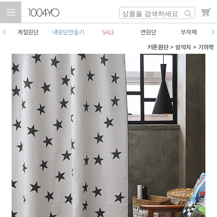
계절원단
내원단만들기
SALE
면원단
부자재
커튼원단
>
암막지
>
기하학