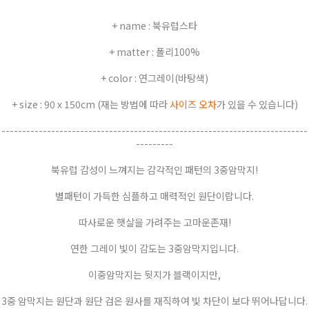
+ name : 북유럽스타
+ matter : 폴리100%
+ color : 연그레이(바탕색)
+ size : 90 x 150cm (재는 방법에 따라
사이즈 오차
가 있을 수 있습니다)
--------------------------------------------------------------------------
---------
북유럽 감성이 느껴지는 감각적인 패턴의 3중암막지!
별패턴이 가득한 심플하고 매력적인 원단이랍니다.
따사로운 햇살을 가려주는 고마운존재!
연한 그레이 빛이 감도는 3중암막지입니다.
이중암막지는 뒷지가 블랙이지만,
3중 암막지는 원단과 원단 검은 원사를 재직하여 빛 차단이 보다 뛰어나답니다.