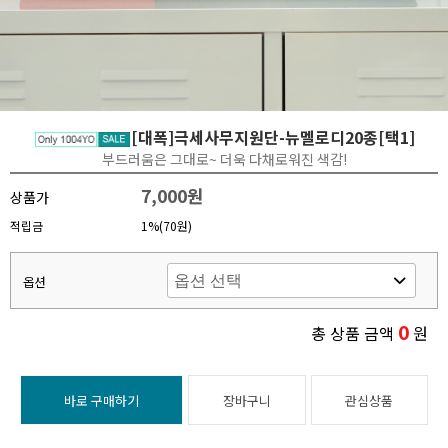
[대폭]극세사무지원단-뉴멜로디20종[택1]
부드러움은 그대로~ 더욱 다채로워진 색감!
7,000원
상품가
적립금
1%(70원)
옵션
0
총 상품 금액
원
바로 구매하기
장바구니
관심상품