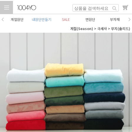
계절원단
내원단만들기
SALE
면원단
부자재
계절(Season)
>
극세사
>
무지(솔리드)