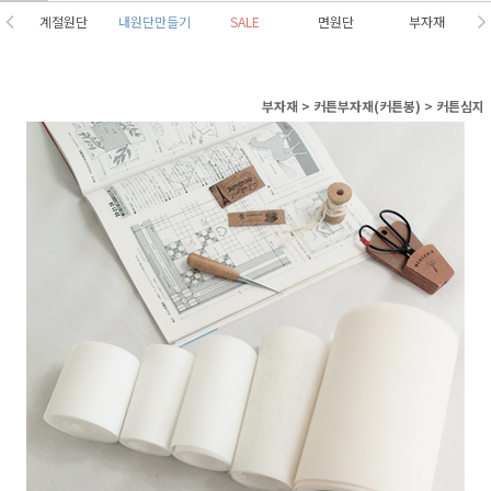
계절원단
내원단만들기
SALE
면원단
부자재
부자재
>
커튼부자재(커튼봉)
>
커튼심지