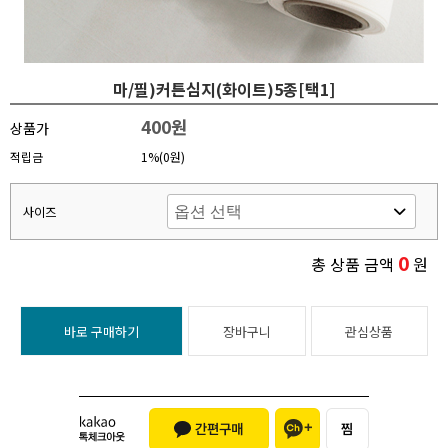
마/필)커튼심지(화이트)5종[택1]
400원
상품가
적립금
1%(0원)
사이즈
0
총 상품 금액
원
바로 구매하기
장바구니
관심상품