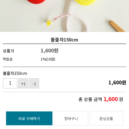
롤줄자150cm
1,600
원
상품가
적립금
1%(10원)
롤줄자150cm
1,600
원
+1
-1
1,600
총 상품 금액
원
바로 구매하기
장바구니
관심상품