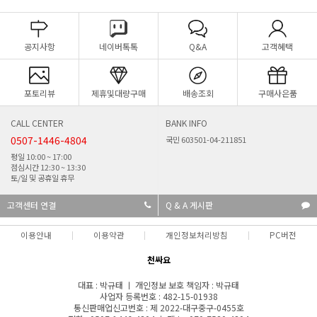
공지사항
네이버톡톡
Q&A
고객혜택
포토리뷰
제휴및대량구매
배송조회
구매사은품
CALL CENTER
BANK INFO
0507-1446-4804
국민 603501-04-211851
평일 10:00 ~ 17:00
점심시간 12:30 ~ 13:30
토/일 및 공휴일 휴무
고객센터 연결
Q & A 게시판
이용안내
이용약관
개인정보처리방침
PC버전
천싸요
대표 : 박규태 ㅣ 개인정보 보호 책임자 : 박규태
사업자 등록번호 : 482-15-01938
통신판매업신고번호 : 제 2022-대구중구-0455호