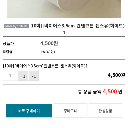
[10마][바이어스3.5cm]린넨코튼-센스유(화이트)
1
4,500
원
상품가
적립금
1%(40원)
[10마][바이어스3.5cm]린넨코튼-센스유(화이트)1
4,500
원
+1
-1
4,500
총 상품 금액
원
바로 구매하기
장바구니
관심상품