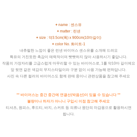
+
name :
센스유
+
matter : 린
넨
+
size :
약
3.5cm(
폭
) x 900cm(10
마길이
)
+
color No. 화이트
-1
내츄럴한 느낌이 좋은 린넨
바이어스
센스
유를
소개해
드려요
특유의 거친듯한 촉감이 매력적이며 빳빳하지 않아 사용하시기 좋답니다
.
작품의
가장자리를
고급스럽게
마무리할
수
있는
바이어스로
, 1
롤
약
10
마
길이에요
앞
뒷면
같은
색감의
무지스타일이라
구분
없이
사용
가능해
편하답니다
.
사진
속
다른
컬러의
바이어스
도
함께
판매
중이니
관련상품을
참고해
주세요
**
바이어스는
중간
중간에
연결선
(
박음선
)
이
있을
수
있습니다
**
불량이나
하자가
아니니
구입시
이점
참고해
주세요
티셔츠
,
원피스
,
후드티
,
바지
,
스커트
등
의류나
원단의
마감용으로
활용하시면
됩니다
.