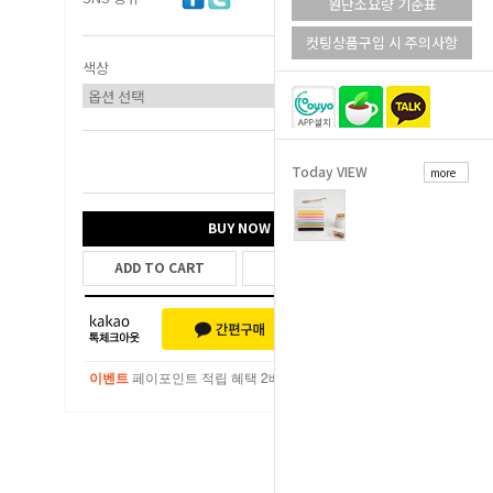
원단소요량 기준표
컷팅상품구입 시 주의사항
색상
Today VIEW
more
총 상품 금액
0
원
BUY NOW
ADD TO CART
WISH LIST
이벤트
페이포인트 적립 혜택 2배 UP!
이벤트
페이포인트 적립 혜택 2배 UP!