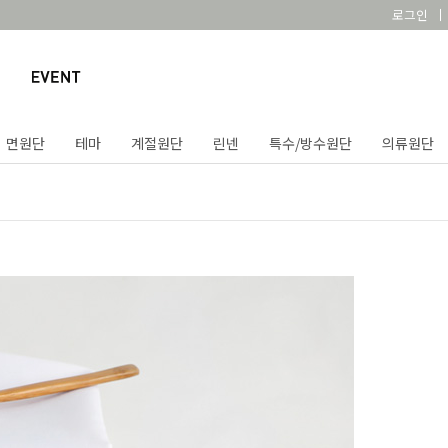
로그인
면원단
테마
계절원단
린넨
특수/방수원단
의류원단