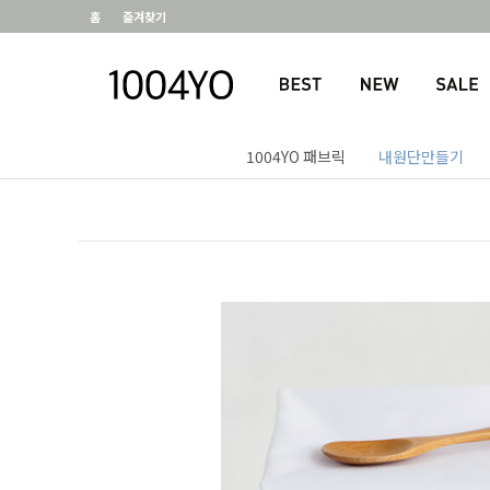
홈
즐겨찾기
1004YO 패브릭
내원단만들기