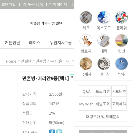
회원가입
장바구니
[
0
]
마이페이지
상품리뷰
고객센터
체크
옥스포드
플라워
커튼원단
레이스
누빔지&수공
DIY&패키지
부자재
컷트지
대폭
린넨
>
>
>
>
면혼방-매리안9종[택1]
Home
면원단
면혼방
무지(솔리드)
극세사
레이스
방수
면혼방-매리안9종[택1]
Q&A
포토리뷰
서포터즈
판매가격
2,900원
상품코드
14216
My Wish
배송조회
고객혜택
적립금
1%
대량구매 및 도매문의
판매단위
마(90cm)
SNS 공유