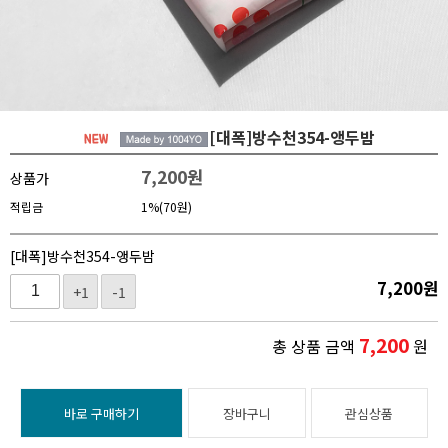
[대폭]방수천354-앵두밤
7,200
원
상품가
적립금
1%(70원)
[대폭]방수천354-앵두밤
7,200
원
+1
-1
7,200
총 상품 금액
원
바로 구매하기
장바구니
관심상품