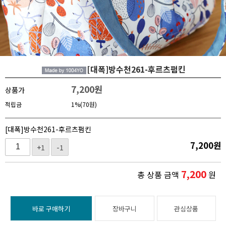
[대폭]방수천261-후르츠펌킨
7,200
원
상품가
적립금
1%(70원)
[대폭]방수천261-후르츠펌킨
7,200
원
+1
-1
7,200
총 상품 금액
원
바로 구매하기
장바구니
관심상품