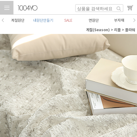
계절원단
내원단만들기
SALE
면원단
부자재
계절(Season)
>
리플
>
플라워