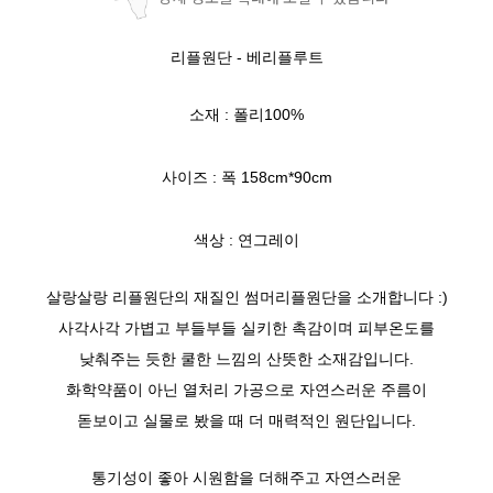
리플원단 - 베리플루트
소재 : 폴리100%
사이즈 : 폭 158cm*90cm
색상 : 연그레이
살랑살랑 리플원단의 재질인 썸머리플원단을 소개합니다 :)
사각사각 가볍고 부들부들 실키한 촉감이며 피부온도를
낮춰주는 듯한 쿨한 느낌의 산뜻한 소재감입니다.
화학약품이 아닌 열처리 가공으로 자연스러운 주름이
돋보이고 실물로 봤을 때 더 매력적인 원단입니다.
통기성이 좋아 시원함을 더해주고 자연스러운