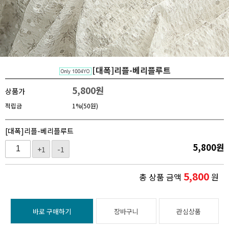
[대폭]리플-베리플루트
5,800
원
상품가
적립금
1%(50원)
[대폭]리플-베리플루트
5,800
원
+1
-1
5,800
총 상품 금액
원
바로 구매하기
장바구니
관심상품