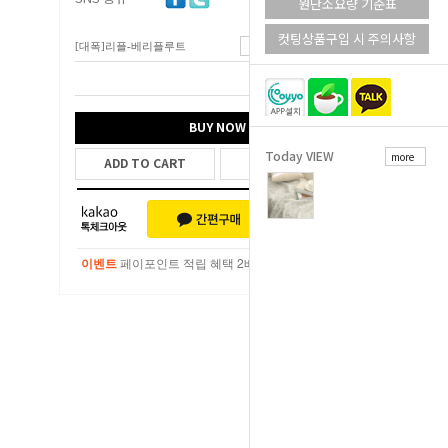
원단소요량 기준표
컷팅상품구입 시 주의사항
[대폭]리플-베리플루트
5,800
원
총 상품 금액
5,800
원
BUY NOW
Today VIEW
more
ADD TO CART
WISH LIST
이벤트
페이포인트 적립 혜택 2배 UP!
이벤트
페이포인트 적립 혜택 2배 UP!