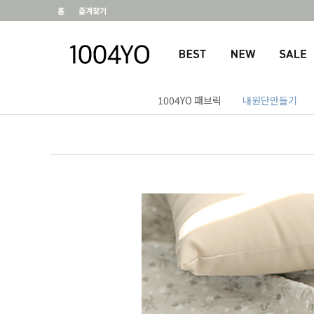
홈
즐겨찾기
1004YO 패브릭
내원단만들기