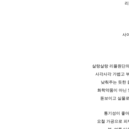
리
사이
살랑살랑 리플원단의
사각사각 가볍고 
낮춰주는 듯한 
화학약품이 아닌 
돋보이고 실물로
통기성이 좋아
요철 가공으로 피부