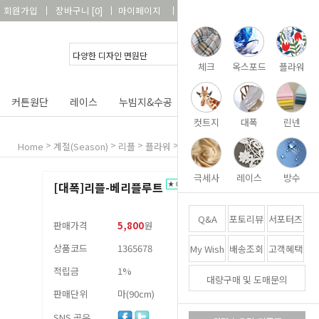
회원가입
장바구니
[
0
]
마이페이지
상품리뷰
고객센터
체크
옥스포드
플라워
커튼원단
레이스
누빔지&수공
DIY&패키지
부자재
컷트지
대폭
린넨
>
>
>
>
[대폭]리플-베리플루트
Home
계절(Season)
리플
플라워
극세사
레이스
방수
[대폭]리플-베리플루트
Q&A
포토리뷰
서포터즈
판매가격
5,800
원
상품코드
1365678
My Wish
배송조회
고객혜택
적립금
1%
대량구매 및 도매문의
판매단위
마(90cm)
SNS 공유