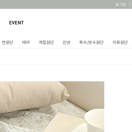
로그인
면원단
테마
계절원단
린넨
특수/방수원단
의류원단