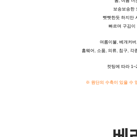
봄, 여름 
보송보송한 
빳빳한듯 하지만 
빠르며 구김이 
여름이불, 베개커버,
홈웨어, 소품, 의류, 침구, 
컷팅에 따라 1~
※ 원단의 수축이 있을 수 