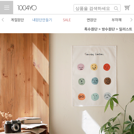
계절원단
내원단만들기
SALE
면원단
부자재
특수원단
>
방수원단
>
일러스트