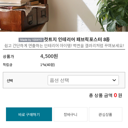
컷트지 인테리어 패브릭포스터 8종
쉽고 간단하게 연출하는 인테리어 아이템! 벽면을 갤러리처럼 꾸며보세요!
4,500원
상품가
적립금
1%(40원)
선택
0
총 상품 금액
원
바로 구매하기
장바구니
관심상품