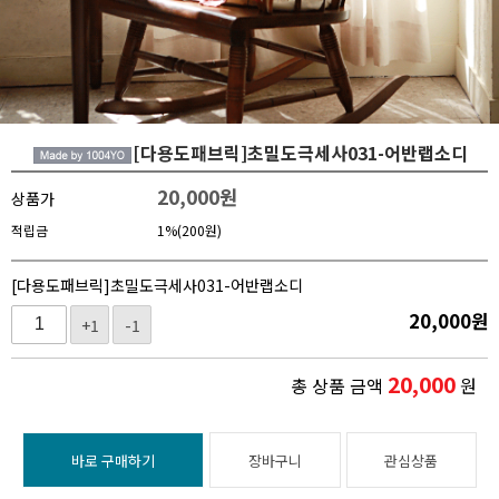
[다용도패브릭]초밀도극세사031-어반랩소디
20,000
원
상품가
적립금
1%(200원)
[다용도패브릭]초밀도극세사031-어반랩소디
20,000
원
+1
-1
20,000
총 상품 금액
원
바로 구매하기
장바구니
관심상품