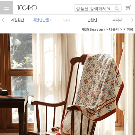
계절원단
내원단만들기
SALE
면원단
부자재
계절(Season)
>
타올지
>
기하학