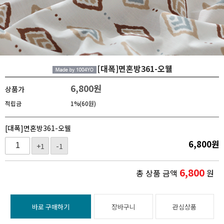
[대폭]면혼방361-오웰
6,800
원
상품가
적립금
1%(60원)
[대폭]면혼방361-오웰
6,800
원
+1
-1
6,800
총 상품 금액
원
바로 구매하기
장바구니
관심상품