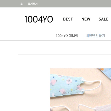
홈
즐겨찾기
1004YO 패브릭
내원단만들기