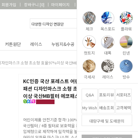
회원가입
장바구니
[
0
]
마이페이지
상품리뷰
고객센터
체크
옥스포드
플라워
커튼원단
레이스
누빔지&수공
DIY&패키지
부자재
컷트지
대폭
린넨
션 디자인마스크 소형 초소형 효율97%이상 국산MB필터 에코패스포트인증
극세사
레이스
방수
KC인증 국산 포레스트 어린이 일회용 컬러
패션 디자인마스크 소형 초소형 효율97%
Q&A
포토리뷰
서포터즈
이상 국산MB필터 에코패스포트인증
My Wish
배송조회
고객혜택
어린이제품 안전기준 합격! 100% 국내생산 /
대량구매 및 도매문의
국산필터 / 4중 필터로 보호력을 강화하고 3D
입체형으로 제작하여 밀착력을 높인 우수한 품질의
어린이 일회용 마스크! (소형, 소소형 2가지 사이즈)