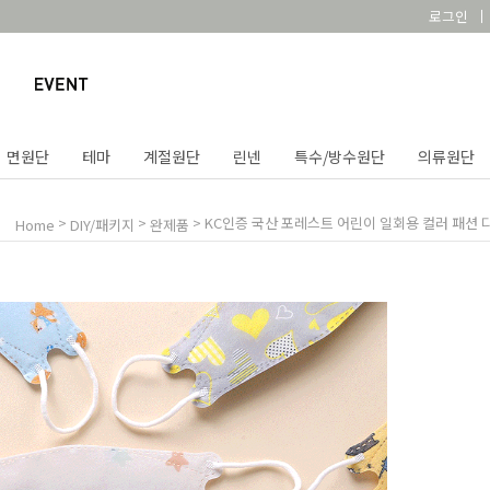
로그인
면원단
테마
계절원단
린넨
특수/방수원단
의류원단
>
>
> KC인증 국산 포레스트 어린이 일회용 컬러 패
Home
DIY/패키지
완제품