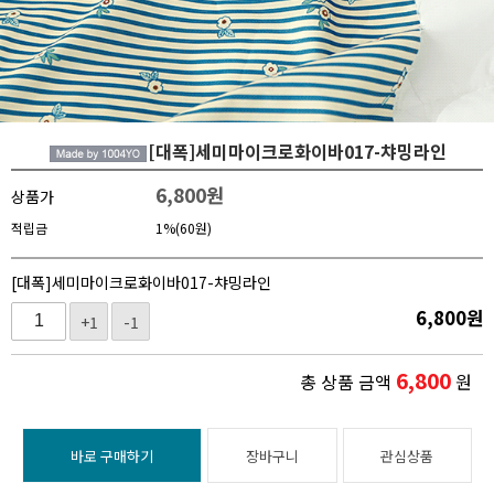
[대폭]세미마이크로화이바017-챠밍라인
6,800
원
상품가
적립금
1%(60원)
[대폭]세미마이크로화이바017-챠밍라인
6,800
원
+1
-1
6,800
총 상품 금액
원
바로 구매하기
장바구니
관심상품