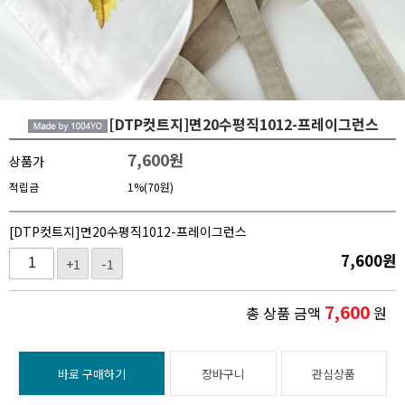
[DTP컷트지]면20수평직1012-프레이그런스
7,600
원
상품가
적립금
1%(70원)
[DTP컷트지]면20수평직1012-프레이그런스
7,600
원
+1
-1
7,600
총 상품 금액
원
바로 구매하기
장바구니
관심상품