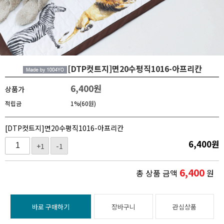
[DTP컷트지]면20수평직1016-아프리칸
6,400
원
상품가
적립금
1%(60원)
[DTP컷트지]면20수평직1016-아프리칸
6,400
원
+1
-1
6,400
총 상품 금액
원
바로 구매하기
장바구니
관심상품