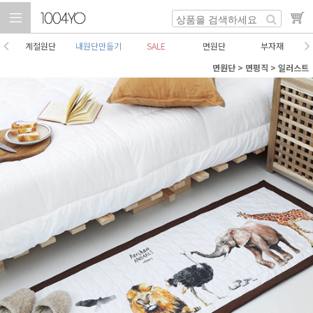
계절원단
내원단만들기
SALE
면원단
부자재
면원단
>
면평직
>
일러스트