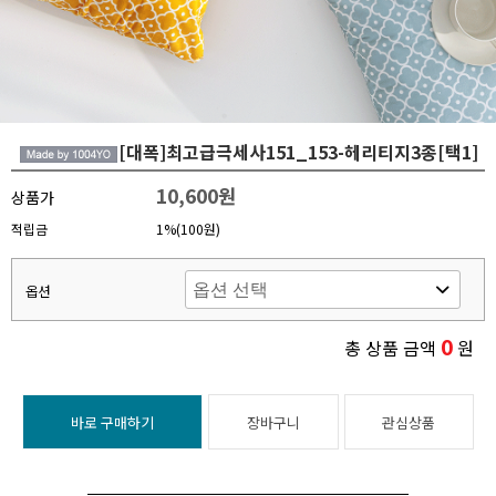
[대폭]최고급극세사151_153-헤리티지3종[택1]
10,600원
상품가
적립금
1%(100원)
옵션
0
총 상품 금액
원
바로 구매하기
장바구니
관심상품