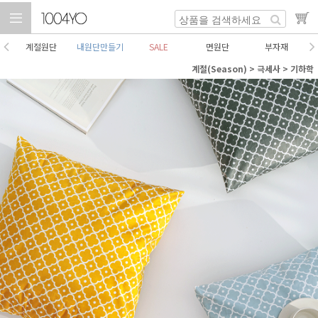
계절원단
내원단만들기
SALE
면원단
부자재
계절(Season)
>
극세사
>
기하학