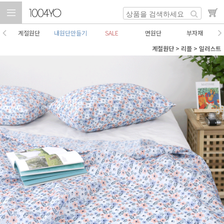
계절원단
내원단만들기
SALE
면원단
부자재
계절원단
>
리플
>
일러스트