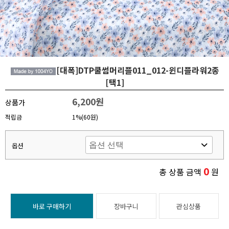
[대폭]DTP쿨썸머리플011_012-윈디플라워2종
[택1]
6,200원
상품가
적립금
1%(60원)
옵션
0
총 상품 금액
원
바로 구매하기
장바구니
관심상품