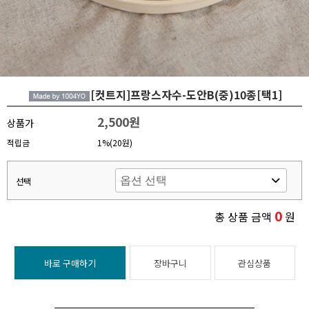
[컷트지]프랑스자수-도안B(중)10종[택1]
2,500원
상품가
적립금
1%(20원)
선택
0
총 상품 금액
원
바로 구매하기
장바구니
관심상품