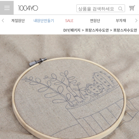
계절원단
내원단만들기
SALE
면원단
부자재
DIY/패키지
>
프랑스자수도안
>
프랑스자수도안