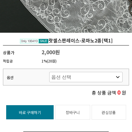
랏셀스판레이스-로마노2종[택1]
2,000원
상품가
적립금
1%(20원)
옵션
0
총 상품 금액
원
바로 구매하기
장바구니
관심상품