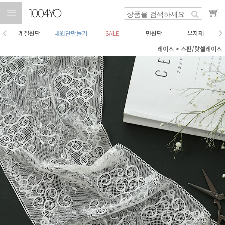
계절원단
내원단만들기
SALE
면원단
부자재
레이스
>
스판/랏셀레이스