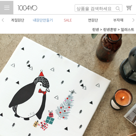
계절원단
내원단만들기
SALE
면원단
부자재
린넨
>
린넨혼방
>
일러스트