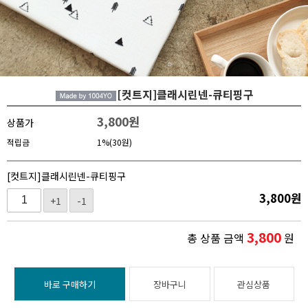
[컷트지]클래시린넨-큐티핑구
3,800
원
상품가
적립금
1%(30원)
[컷트지]클래시린넨-큐티핑구
3,800
원
+1
-1
3,800
총 상품 금액
원
바로 구매하기
장바구니
관심상품