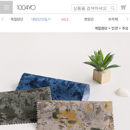
계절원단
내원단만들기
SALE
면원단
부자재
계절원단
>
인견
>
추상