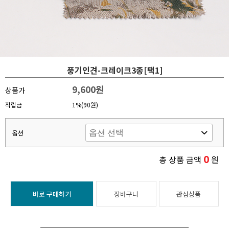
풍기인견-크레이크3종[택1]
9,600원
상품가
적립금
1%(90원)
옵션
0
총 상품 금액
원
바로 구매하기
장바구니
관심상품