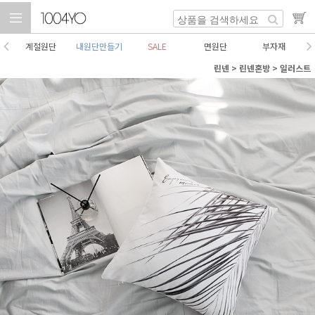
계절원단
내원단만들기
SALE
면원단
부자재
린넨
>
린넨혼방
>
일러스트