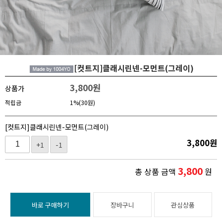
[컷트지]클래시린넨-모먼트(그레이)
3,800
원
상품가
적립금
1%(30원)
[컷트지]클래시린넨-모먼트(그레이)
3,800
원
+1
-1
3,800
총 상품 금액
원
바로 구매하기
장바구니
관심상품