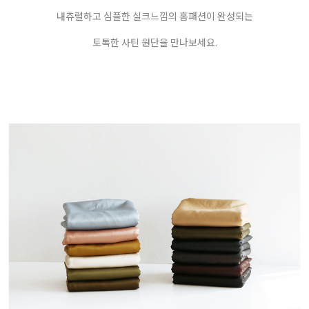
내츄럴하고 심플한 실크느낌의 홈패션이 완성되는
토톡한 사틴 원단을 만나보세요.