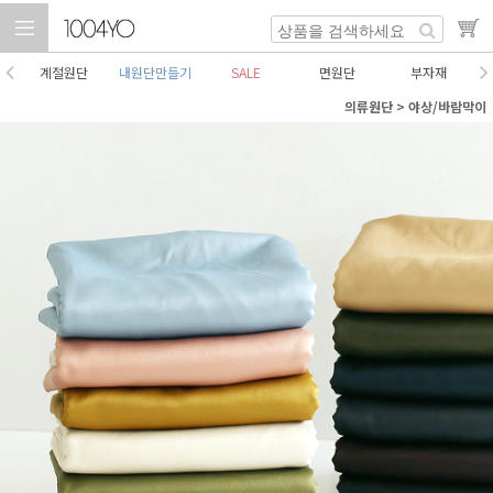
계절원단
내원단만들기
SALE
면원단
부자재
의류원단
>
야상/바람막이