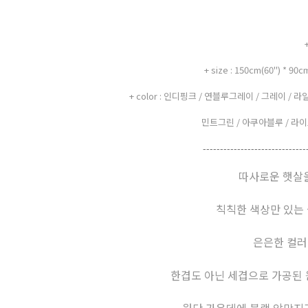
+ size : 150cm(60") * 90
+ color : 인디핑크 / 연블루그레이 / 그레이 / 
민트그린 / 아쿠아블루 / 라이트그
------------------------------
따사로운 햇살을
칙칙한 색상만 있는 
은은한 컬러
한겹도 아닌 세겹으로 가공된 
원단 가운데에 블랙 암막지가