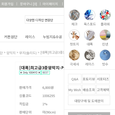
회원가입
장바구니
[
0
]
마이페이지
상품리뷰
고객센터
체크
옥스포드
플라워
커튼원단
레이스
누빔지&수공
DIY&패키지
부자재
컷트지
대폭
린넨
>
>
>
[대폭]최고급3중암막지-커튼월19종[택1]
단
암막지
무지(솔리드)
극세사
레이스
방수
[대폭]최고급3중암막지-커튼월19종[택1]
Q&A
포토리뷰
서포터즈
판매가격
6,800원
My Wish
배송조회
고객혜택
상품코드
1006295
대량구매 및 도매문의
적립금
1%
판매단위
마(90cm)