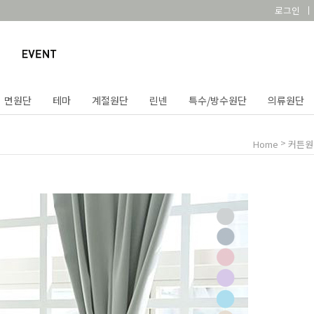
로그인
면원단
테마
계절원단
린넨
특수/방수원단
의류원단
>
Home
커튼원