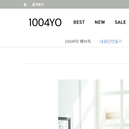
홈
즐겨찾기
1004YO 패브릭
내원단만들기