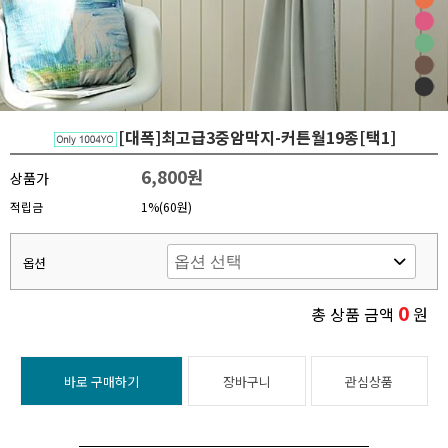
[대폭]최고급3중암막지-커튼월19종[택1]
6,800원
상품가
적립금
1%(60원)
옵션
0
총 상품 금액
원
바로 구매하기
장바구니
관심상품