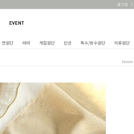
로그인
면원단
테마
계절원단
린넨
특수/방수원단
의류원단
Home