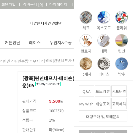
회원가입
장바구니
[
0
]
마이페이지
상품리뷰
고객센터
체크
옥스포드
플라워
커튼원단
레이스
누빔지&수공
DIY&패키지
부자재
컷트지
대폭
린넨
>
>
>
>
[광폭]린넨네프사-메이슨(라이트브라운)05
린넨
린넨혼방
무지
극세사
레이스
방수
[광폭]린넨네프사-메이슨(라이트브라
운)05
Q&A
포토리뷰
서포터즈
판매가격
9,500
원
My Wish
배송조회
고객혜택
상품코드
1002370
대량구매 및 도매문의
적립금
1%
판매단위
마(90cm)