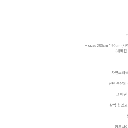
+ size: 280cm * 90
(개폭전 
------------------------------
자연스러움
린넨 특유의
그 어떤
살짝 힘있고
커튼사이