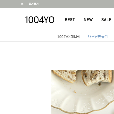
홈
즐겨찾기
1004YO 패브릭
내원단만들기