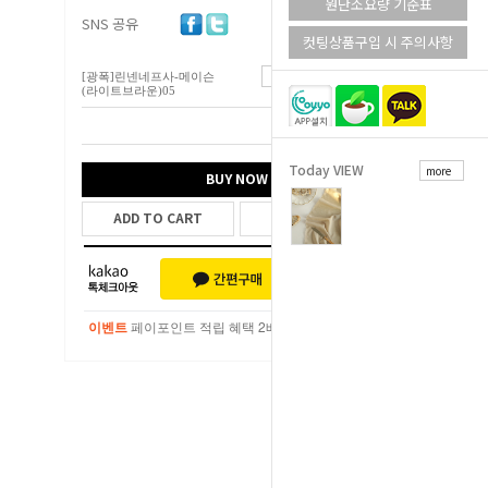
원단소요량 기준표
SNS 공유
컷팅상품구입 시 주의사항
[광폭]린넨네프사-메이슨
9,500
원
(라이트브라운)05
총 상품 금액
9,500
원
Today VIEW
more
BUY NOW
ADD TO CART
WISH LIST
이벤트
페이포인트 적립 혜택 2배 UP!
이벤트
페이포인트 적립 혜택 2배 UP!