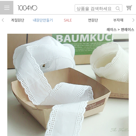
계절원단
내원단만들기
SALE
면원단
부자재
레이스
>
면레이스