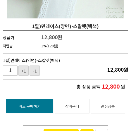
1필)면레이스(양면)-스칼렛(백색)
12,800
원
상품가
적립금
1%(120원)
1필)면레이스(양면)-스칼렛(백색)
12,800
원
+1
-1
12,800
총 상품 금액
원
바로 구매하기
장바구니
관심상품