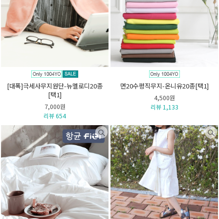
[대폭]극세사무지원단-뉴멜로디20종
면20수평직무지-온니유20종[택1]
[택1]
4,500원
7,000원
리뷰 1,133
리뷰 654