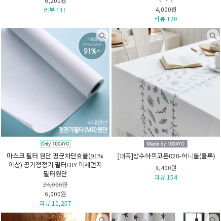
6,200원
4,000원
리뷰 111
리뷰 120
마스크 필터 원단 평균차단효율(91%
[대폭]방수하프코튼020-허니롤(블루)
이상) 공기청정기 필터DIY 미세먼지
8,400원
필터원단
리뷰 154
24,000원
6,000원
리뷰 10,207