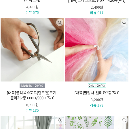
[대폭]크리스탈노방-줄리아20종[택1]
4,400원
2,400원
리뷰 575
리뷰 977
[대폭]폴리옥스포드(텐트천)무지-
[대폭]펄망사-델리카7종[택1]
플리거2종 600D/900D[택1]
3,200원
6,600원
리뷰 178
리뷰 135