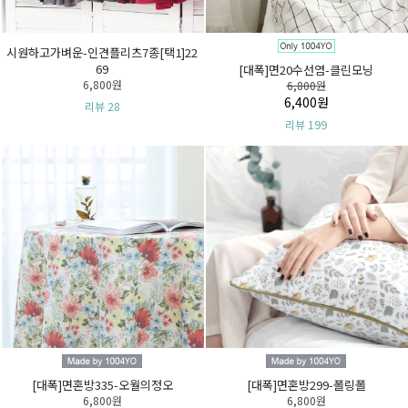
[컷트지]클래시린넨-그린인트립6종[택
[컷트지]패브릭포스터-아트나디아9종
1]
[택1]
3,800원
4,000원
리뷰 200
리뷰 120
[DTP컷트지]면20수평직1012-프레이
[DTP컷트지]면20수평직1016-아프리
그런스
칸