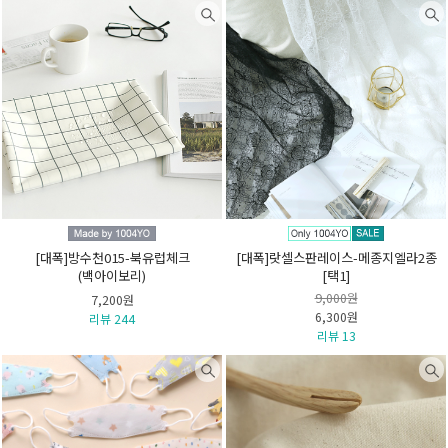
[대폭]방수천015-북유럽체크
[대폭]랏셀스판레이스-메종지엘라2종
(백아이보리)
[택1]
9,000원
7,200원
6,300원
리뷰 244
리뷰 13