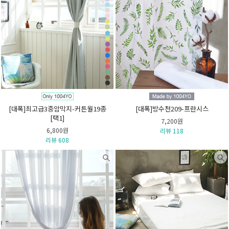
[대폭]최고급3중암막지-커튼월19종
[대폭]방수천209-프란시스
[택1]
7,200원
6,800원
리뷰 118
리뷰 608