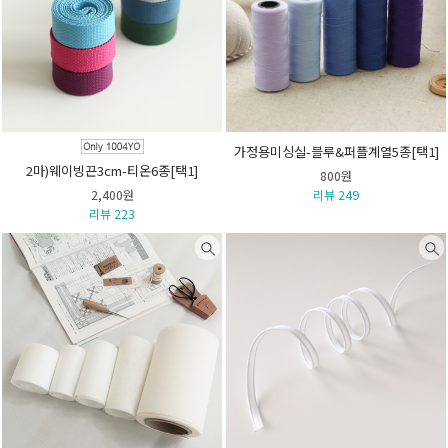
가정용미싱실-블루&퍼플계열5종[택1]
2마)웨이빙끈3cm-티온6종[택1]
800원
2,400원
리뷰 249
리뷰 223