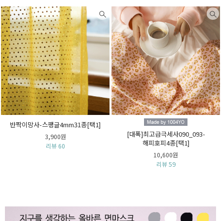
반짝이망사-스팽글4mm31종[택1]
[대폭]최고급극세사090_093-
3,900원
해피호피4종[택1]
리뷰 60
10,600원
리뷰 59