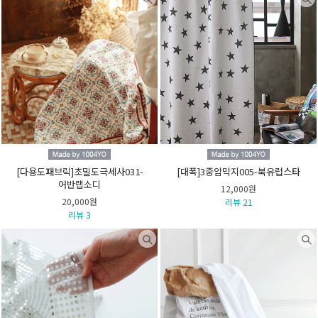
[다용도패브릭]초밀도극세사031-
[대폭]3중암막지005-북유럽스타
어반랩소디
12,000원
20,000원
리뷰 21
리뷰 3