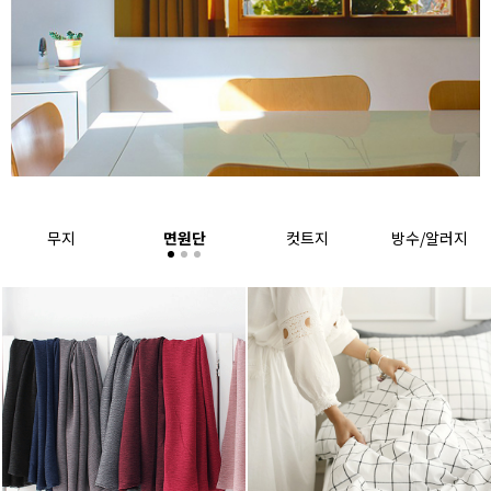
무지
면원단
컷트지
방수/알러지