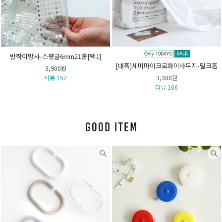
반짝이망사-스팽글6mm21종[택1]
[대폭]세미마이크로화이바무지-밀크폼
3,900원
리뷰 152
3,300원
리뷰 166