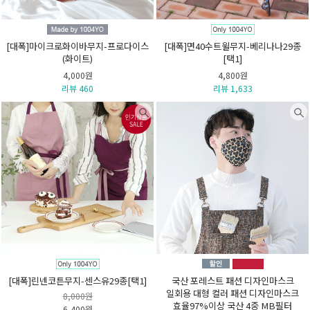
[대폭]마이크로화이바무지-프로다이스
[대폭]면40수트윌무지-베리나나29종
(화이트)
[택1]
4,000원
4,800원
리뷰 460
리뷰 1,633
[대폭]린넨코튼무지-센스유29종[택1]
국산 포레스트 패션 디자인마스크
일회용 대형 컬러 패션 디자인마스크
8,000원
효율97%이상 국산 4중 MB필터
6,400원