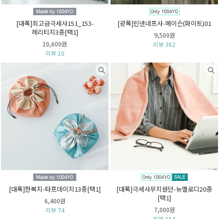
[대폭]최고급극세사151_153-
[광폭]린넨네프사-메이슨(화이트)01
헤리티지3종[택1]
9,500원
10,600원
리뷰 362
리뷰 10
[대폭]한복지-타프데이지13종[택1]
[대폭]극세사무지원단-뉴멜로디20종
[택1]
6,400원
7,000원
리뷰 74
리뷰 654