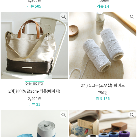
3,900원
4,500원
리뷰 505
리뷰 14
2개)실고무(고무실)-화이트
2마)웨이빙끈3cm-티온(베이지)
750원
2,400원
리뷰 186
리뷰 31