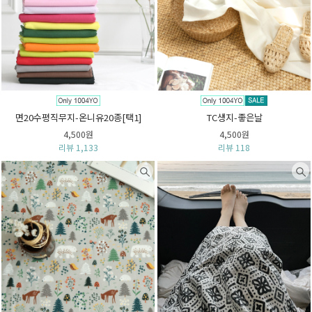
면20수평직무지-온니유20종[택1]
TC생지-좋은날
4,500원
4,500원
리뷰 1,133
리뷰 118