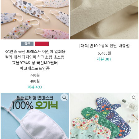
[대폭]면10수광목 원단-내츄럴
KC인증 국산 포레스트 어린이 일회용
6,400원
컬러 패션 디자인마스크 소형 초소형
리뷰 307
효율97%이상 국산MB필터
에코패스포트인증
740원
480원
리뷰 493