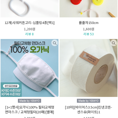
12개)샤워커튼고리-심플링4종[택1]
롤줄자150cm
1,200원
1,600원
리뷰 8
리뷰 53
[1+1행사]오가닉100% 필터교체형
[10마][바이어스3.5cm]린넨코튼-
면마스크 / 교체형필터(20매)[별매]
센스유(화이트)1