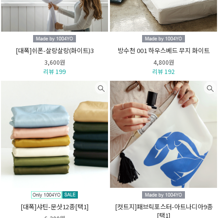
[대폭]쉬폰-살랑살랑(화이트)3
방수천 001 하우스베드 무지 화이트
3,600원
4,800원
리뷰 199
리뷰 192
[대폭]샤틴-문샷12종[택1]
[컷트지]패브릭포스터-아트나디아9종
[택1]