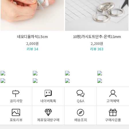
네오디움자석1.5cm
10쌍)가시도트단추-은색11mm
2,000원
2,200원
리뷰 34
리뷰 363
공지사항
네이버톡톡
Q&A
고객혜택
포토리뷰
제휴및대량구매
배송조회
구매사은품