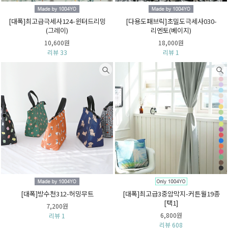
[대폭]최고급극세사124-윈터드리밍
[다용도패브릭]초밀도극세사030-
(그레이)
리엔토(베이지)
10,600원
18,000원
리뷰 33
리뷰 1
[대폭]방수천312-허밍무트
[대폭]최고급3중암막지-커튼월19종
[택1]
7,200원
6,800원
리뷰 1
리뷰 608