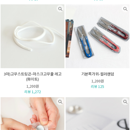
3마)고무스트링끈-마스크고무줄 레고
기본쪽가위-컬러랜덤
(화이트)
1,200원
1,200원
리뷰 125
리뷰 1,272