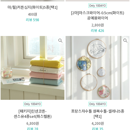
마/필)커튼심지(화이트)5종[택1]
[2마]마스크와이어-0.5cm(화이트)
400원
공예용와이어
리뷰 598
2,800원
리뷰 426
[패키지]린넨코튼-
프랑스자수틀 원목수틀-셀레나5종
센스유4종set(파스텔톤)
[택1]
6,800원
4,200원
리뷰 28
리뷰 35