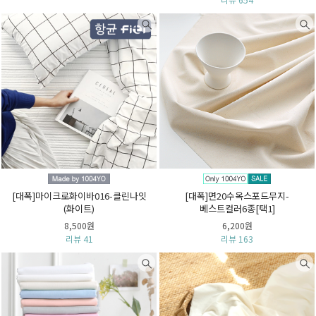
[대폭]마이크로화이바016-클린나잇
[대폭]면20수옥스포드무지-
(화이트)
베스트컬러6종[택1]
8,500원
6,200원
리뷰 41
리뷰 163