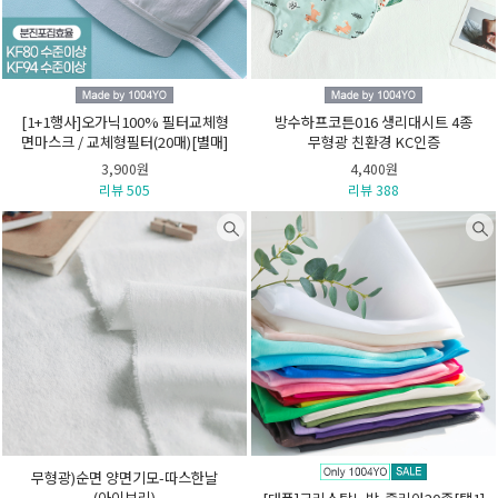
[1+1행사]오가닉100% 필터교체형
방수하프코튼016 생리대시트 4종
면마스크 / 교체형필터(20매)[별매]
무형광 친환경 KC인증
3,900원
4,400원
리뷰 505
리뷰 388
무형광)순면 양면기모-따스한날
(아이보리)