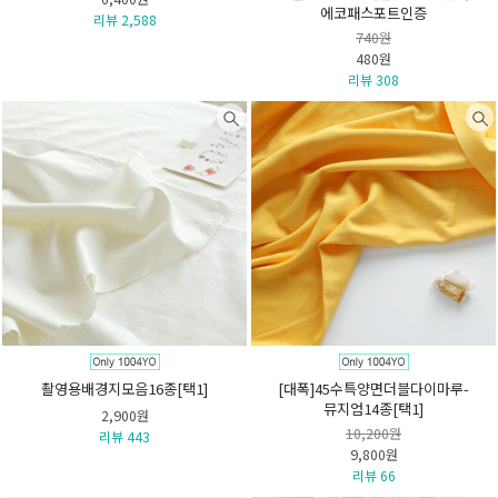
에코패스포트인증
리뷰 2,588
740원
480원
리뷰 308
촬영용배경지모음16종[택1]
[대폭]45수특양면더블다이마루-
뮤지엄14종[택1]
2,900원
10,200원
리뷰 443
9,800원
리뷰 66