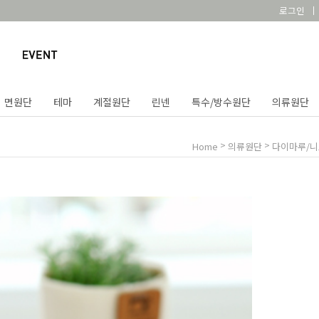
로그인
면원단
테마
계절원단
린넨
특수/방수원단
의류원단
>
>
Home
의류원단
다이마루/니