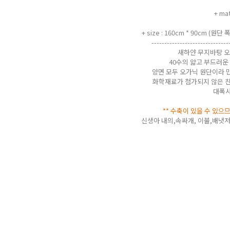
+ m
+ size : 160cm * 90cm (
------------------------------
새하얀 무지바탕 
40수의 얇고 부드러운
양면 모두 오가닉 원단이라 
화학재료가 첨가되지 않은 친
대폭사
** 수축이 있을 수 있으
신생아 내의,속싸개, 이불,배냇저