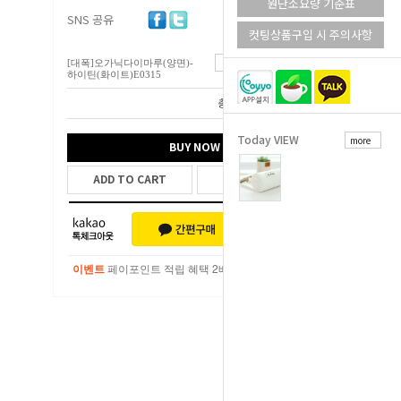
원단소요량 기준표
SNS 공유
컷팅상품구입 시 주의사항
[대폭]오가닉다이마루(양면)-
17,800
원
하이틴(화이트)E0315
총 상품 금액
17,800
원
Today VIEW
more
BUY NOW
ADD TO CART
WISH LIST
이벤트
페이포인트 적립 혜택 2배 UP!
이벤트
페이포인트 적립 혜택 2배 UP!