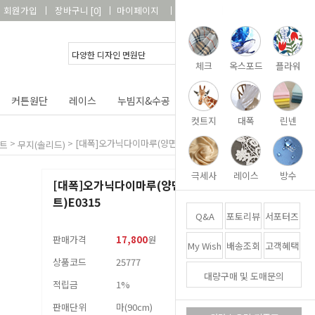
회원가입
장바구니
[
0
]
마이페이지
상품리뷰
고객센터
체크
옥스포드
플라워
커튼원단
레이스
누빔지&수공
DIY&패키지
부자재
컷트지
대폭
린넨
>
> [대폭]오가닉다이마루(양면)-하이틴(화이트)E0315
트
무지(솔리드)
극세사
레이스
방수
[대폭]오가닉다이마루(양면)-하이틴(화이
트)E0315
Q&A
포토리뷰
서포터즈
판매가격
17,800
원
My Wish
배송조회
고객혜택
상품코드
25777
대량구매 및 도매문의
적립금
1%
판매단위
마(90cm)