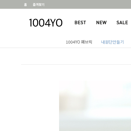
홈
즐겨찾기
1004YO 패브릭
내원단만들기