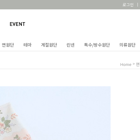
로그인
면원단
테마
계절원단
린넨
특수/방수원단
의류원단
>
Home
면