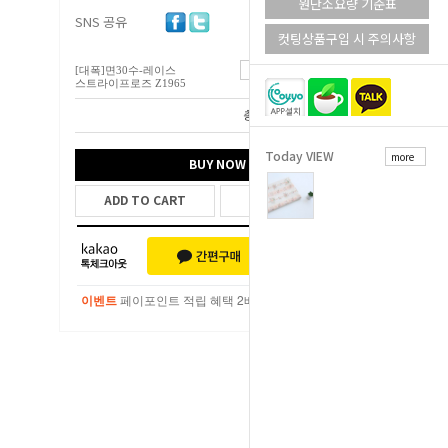
원단소요량 기준표
SNS 공유
컷팅상품구입 시 주의사항
[대폭]면30수-레이스
13,800
원
스트라이프로즈 Z1965
총 상품 금액
13,800
원
Today VIEW
more
BUY NOW
ADD TO CART
WISH LIST
이벤트
페이포인트 적립 혜택 2배 UP!
이벤트
페이포인트 적립 혜택 2배 UP!