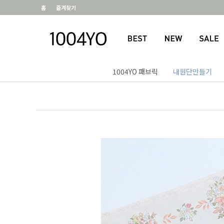
홈
즐겨찾기
1004YO 패브릭
내원단만들기