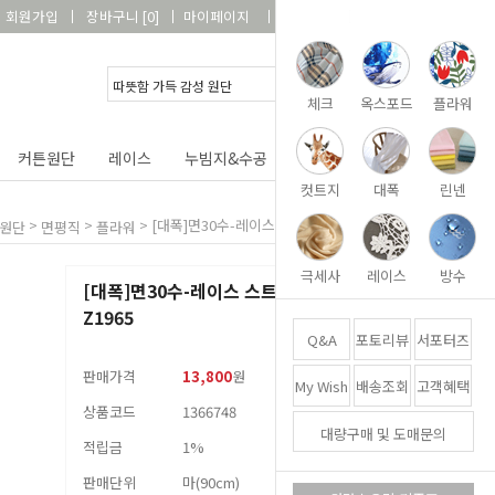
회원가입
장바구니
[
0
]
마이페이지
상품리뷰
고객센터
체크
옥스포드
플라워
커튼원단
레이스
누빔지&수공
DIY&패키지
부자재
컷트지
대폭
린넨
>
>
>
[대폭]면30수-레이스 스트라이프로즈 Z1965
원단
면평직
플라워
극세사
레이스
방수
[대폭]면30수-레이스 스트라이프로즈
Z1965
Q&A
포토리뷰
서포터즈
판매가격
13,800
원
My Wish
배송조회
고객혜택
상품코드
1366748
대량구매 및 도매문의
적립금
1%
판매단위
마(90cm)