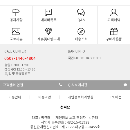
공지사항
네이버톡톡
Q&A
고객혜택
포토리뷰
제휴및대량구매
배송조회
구매사은품
CALL CENTER
BANK INFO
0507-1446-4804
국민 603501-04-211851
평일 10:00 ~ 17:00
점심시간 12:30 ~ 13:30
토/일 및 공휴일 휴무
고객센터 연결
Q & A 게시판
이용안내
이용약관
개인정보처리방침
PC버전
천싸요
대표 : 박규태 ㅣ 개인정보 보호 책임자 : 박규태
사업자 등록번호 : 482-15-01938
통신판매업신고번호 : 제 2022-대구중구-0455호